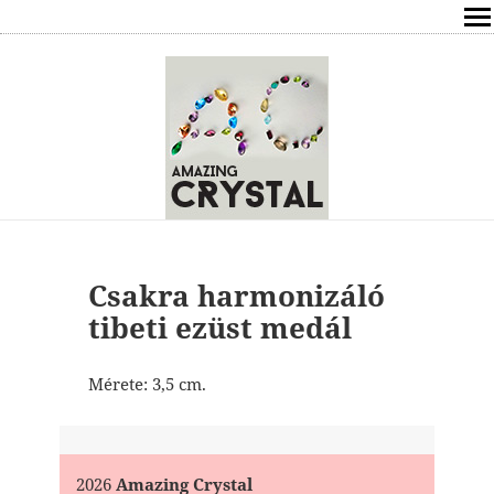
SHOP
ÍRÁSOK
ÁSVÁNYOK HATÁSAI
RÓLAM
ELÉRHETŐSÉG
Csakra harmonizáló
tibeti ezüst medál
ONLINE GYÓGYÍTÁS,TANÁCSADÁS
Mérete: 3,5 cm.
FREE
VÁSÁRLÁS / KOSÁR
2026
Amazing Crystal