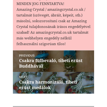
MINDEN JOG FENNTARTVA!
Amazing Crystal / amazingcrystal.co.uk /
tartalmát (szövegét, ábráit, képeit, stb.)
másolni, sokszorosítani csak az Amazing
Crystal tulajdonosának írásos engedélyével
szabad! Az amazingcrystal.co.uk tartalmát
más webhelyen engedély nélkül
felhasználni szigorúan tilos!
Bejegyzés
PREVIOUS
navigáció
Csakra fülbevaló, tibeti ezüst
Previous
Buddhával
post:
NEXT
Csakra harmonizáló, tibeti
Next
ezüst medálok
post: