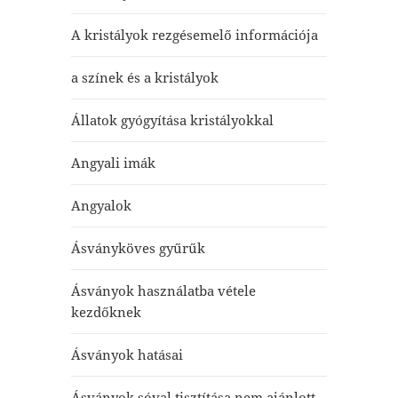
A kristályok rezgésemelő információja
a színek és a kristályok
Állatok gyógyítása kristályokkal
Angyali imák
Angyalok
Ásványköves gyűrűk
Ásványok használatba vétele
kezdőknek
Ásványok hatásai
Ásványok sóval tisztítása nem ajánlott