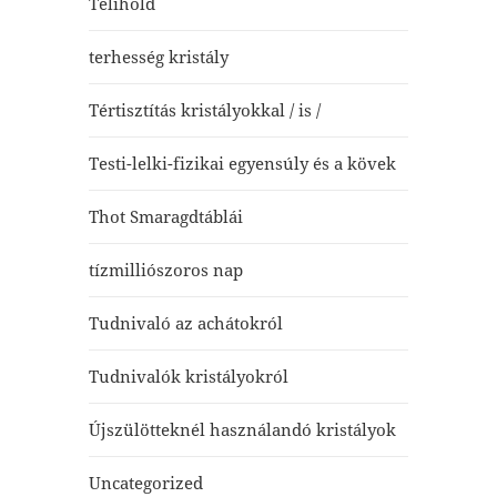
Telihold
terhesség kristály
Tértisztítás kristályokkal / is /
Testi-lelki-fizikai egyensúly és a kövek
Thot Smaragdtáblái
tízmilliószoros nap
Tudnivaló az achátokról
Tudnivalók kristályokról
Újszülötteknél használandó kristályok
Uncategorized