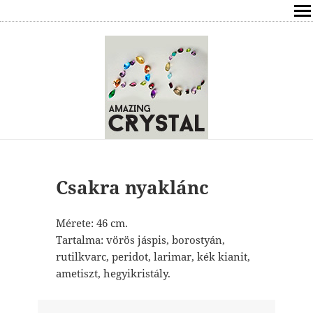
SHOP
ÍRÁSOK
ÁSVÁNYOK HATÁSAI
RÓLAM
ELÉRHETŐSÉG
Csakra nyaklánc
ONLINE GYÓGYÍTÁS,TANÁCSADÁS
Mérete: 46 cm.
Tartalma: vörös jáspis, borostyán,
FREE
rutilkvarc, peridot, larimar, kék kianit,
ametiszt, hegyikristály.
VÁSÁRLÁS / KOSÁR