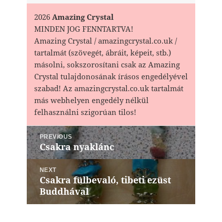
2026
Amazing Crystal
MINDEN JOG FENNTARTVA!
Amazing Crystal / amazingcrystal.co.uk /
tartalmát (szövegét, ábráit, képeit, stb.)
másolni, sokszorosítani csak az Amazing
Crystal tulajdonosának írásos engedélyével
szabad! Az amazingcrystal.co.uk tartalmát
más webhelyen engedély nélkül
felhasználni szigorúan tilos!
Bejegyzés
PREVIOUS
navigáció
Csakra nyaklánc
Previous
post:
NEXT
Csakra fülbevaló, tibeti ezüst
Next
Buddhával
post: