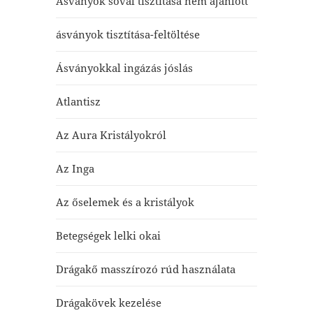
Ásványok sóval tisztítása nem ajánlott
ásványok tisztítása-feltöltése
Ásványokkal ingázás jóslás
Atlantisz
Az Aura Kristályokról
Az Inga
Az őselemek és a kristályok
Betegségek lelki okai
Drágakő masszírozó rúd használata
Drágakövek kezelése