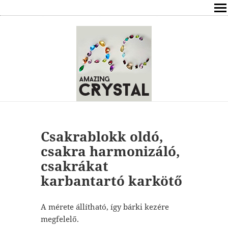
SHOP
ÍRÁSOK
ÁSVÁNYOK HATÁSAI
RÓLAM
ELÉRHETŐSÉG
Csakrablokk oldó,
csakra harmonizáló,
ONLINE GYÓGYÍTÁS,TANÁCSADÁS
csakrákat
karbantartó karkötő
FREE
VÁSÁRLÁS / KOSÁR
A mérete állítható, így bárki kezére
megfelelő.