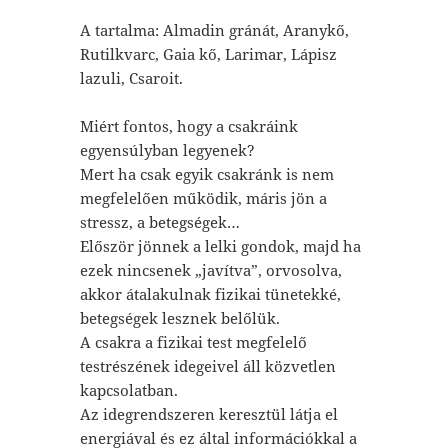
A tartalma: Almadin gránát, Aranykő,
Rutilkvarc, Gaia kő, Larimar, Lápisz
lazuli, Csaroit.
Miért fontos, hogy a csakráink
egyensúlyban legyenek?
Mert ha csak egyik csakránk is nem
megfelelően működik, máris jön a
stressz, a betegségek…
Először jönnek a lelki gondok, majd ha
ezek nincsenek „javítva”, orvosolva,
akkor átalakulnak fizikai tünetekké,
betegségek lesznek belőlük.
A csakra a fizikai test megfelelő
testrészének idegeivel áll közvetlen
kapcsolatban.
Az idegrendszeren keresztül látja el
energiával és ez által információkkal a