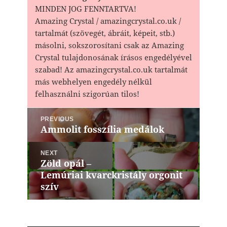
MINDEN JOG FENNTARTVA!
Amazing Crystal / amazingcrystal.co.uk /
tartalmát (szövegét, ábráit, képeit, stb.)
másolni, sokszorosítani csak az Amazing
Crystal tulajdonosának írásos engedélyével
szabad! Az amazingcrystal.co.uk tartalmát
más webhelyen engedély nélkül
felhasználni szigorúan tilos!
Bejegyzés
PREVIOUS
navigáció
Ammolit fosszília medálok
Previous
post:
NEXT
Zöld opál –
Next
Lemúriai kvarckristály orgonit
post:
szív