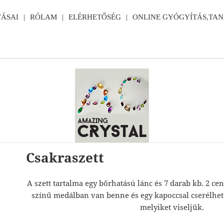
ÁSAI
RÓLAM
ELÉRHETŐSÉG
ONLINE GYÓGYÍTÁS,TA
Csakraszett
A szett tartalma egy bőrhatású lánc és 7 darab kb. 2 ce
színű medálban van benne és egy kapoccsal cserélhe
melyiket viseljük.