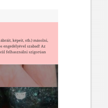
ábráit, képeit, stb.) másolni,
os engedélyével szabad! Az
kül felhasználni szigorúan