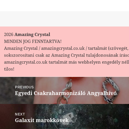
2026
Amazing Crystal
MINDEN JOG FENNTARTVA!
Amazing Crystal / amazingcrystal.co.uk / tartalmát (szövegét, 
sokszorosítani csak az Amazing Crystal tulajdonosának írás
amazingcrystal.co.uk tartalmát más webhelyen engedély nél
tilos!
Bejegyzés
navigáció
PREVIOUS
Egyedi Csakraharmonizáló Angyalhívó
Previous
post:
NEXT
Galaxit marokkövek
Next
post: