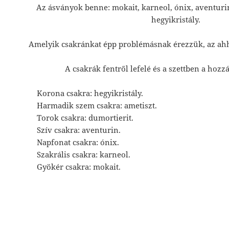
Az ásványok benne: mokait, karneol, ónix, aventurin
hegyikristály.
Amelyik csakránkat épp problémásnak érezzük, az ahh
A csakrák fentről lefelé és a szettben a hozz
Korona csakra: hegyikristály.
Harmadik szem csakra: ametiszt.
Torok csakra: dumortierit.
Szív csakra: aventurin.
Napfonat csakra: ónix.
Szakrális csakra: karneol.
Gyökér csakra: mokait.