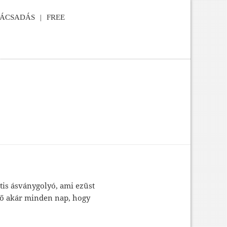
NÁCSADÁS
FREE
ntis ásványgolyó, ami ezüst
tő akár minden nap, hogy