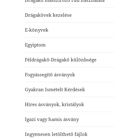
Drágakő masszírozó rúd használata
Drágakövek kezelése
E-könyvek
Egyiptom
Féldrágakő-Drágakő különbsége
Fogyássegítő ásványok
Gyakran Ismételt Kérdések
Híres ásványok, kristályok
Igazi vagy hamis ásvány
Ingyenesen letölthető fájlok