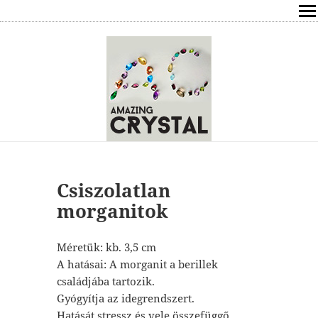
SHOP
ÍRÁSOK
ÁSVÁNYOK HATÁSAI
RÓLAM
ELÉRHETŐSÉG
Csiszolatlan
morganitok
ONLINE GYÓGYÍTÁS,TANÁCSADÁS
Méretük: kb. 3,5 cm
FREE
A hatásai: A morganit a berillek
családjába tartozik.
VÁSÁRLÁS / KOSÁR
Gyógyítja az idegrendszert.
Hatását stressz és vele összefüggő