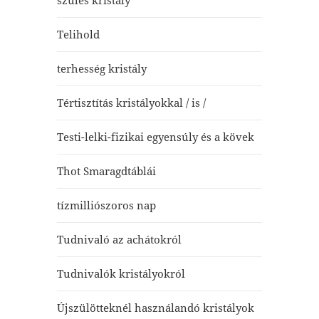
szülés kristály
Telihold
terhesség kristály
Tértisztítás kristályokkal / is /
Testi-lelki-fizikai egyensúly és a kövek
Thot Smaragdtáblái
tízmilliószoros nap
Tudnivaló az achátokról
Tudnivalók kristályokról
Újszülötteknél használandó kristályok