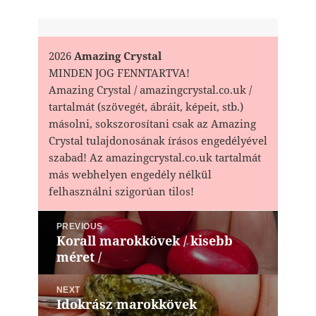
2026
Amazing Crystal
MINDEN JOG FENNTARTVA!
Amazing Crystal / amazingcrystal.co.uk /
tartalmát (szövegét, ábráit, képeit, stb.)
másolni, sokszorosítani csak az Amazing
Crystal tulajdonosának írásos engedélyével
szabad! Az amazingcrystal.co.uk tartalmát
más webhelyen engedély nélkül
felhasználni szigorúan tilos!
Bejegyzés
PREVIOUS
navigáció
Korall marokkövek / kisebb
Previous
méret /
post:
NEXT
Idokrász marokkövek
Next