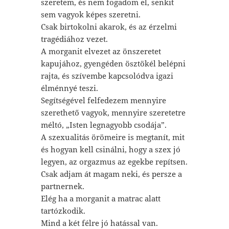
szeretem, és nem fogadom el, senkit
sem vagyok képes szeretni.
Csak birtokolni akarok, és az érzelmi
tragédiához vezet.
A morganit elvezet az önszeretet
kapujához, gyengéden ösztökél belépni
rajta, és szívembe kapcsolódva igazi
élménnyé teszi.
Segítségével felfedezem mennyire
szerethető vagyok, mennyire szeretetre
méltó, „Isten legnagyobb csodája”.
A szexualitás örömeire is megtanít, mit
és hogyan kell csinálni, hogy a szex jó
legyen, az orgazmus az egekbe repítsen.
Csak adjam át magam neki, és persze a
partnernek.
Elég ha a morganit a matrac alatt
tartózkodik.
Mind a két félre jó hatással van.