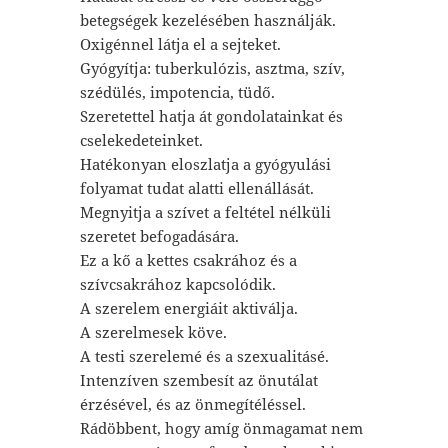
betegségek kezelésében használják.
Oxigénnel látja el a sejteket.
Gyógyítja: tuberkulózis, asztma, szív,
szédülés, impotencia, tüdő.
Szeretettel hatja át gondolatainkat és
cselekedeteinket.
Hatékonyan eloszlatja a gyógyulási
folyamat tudat alatti ellenállását.
Megnyitja a szívet a feltétel nélküli
szeretet befogadására.
Ez a kő a kettes csakrához és a
szívcsakrához kapcsolódik.
A szerelem energiáit aktiválja.
A szerelmesek köve.
A testi szerelemé és a szexualitásé.
Intenzíven szembesít az önutálat
érzésével, és az önmegítéléssel.
Rádöbbent, hogy amíg önmagamat nem