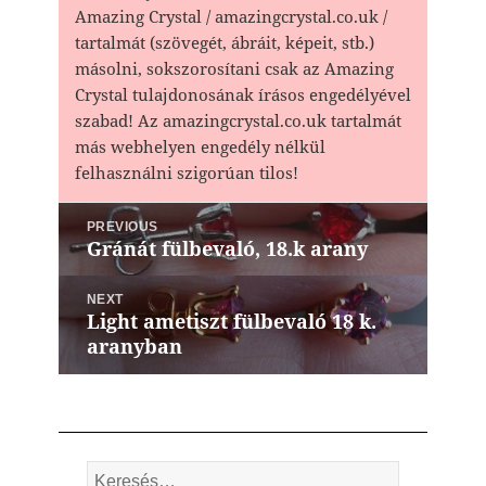
Amazing Crystal / amazingcrystal.co.uk /
tartalmát (szövegét, ábráit, képeit, stb.)
másolni, sokszorosítani csak az Amazing
Crystal tulajdonosának írásos engedélyével
szabad! Az amazingcrystal.co.uk tartalmát
más webhelyen engedély nélkül
felhasználni szigorúan tilos!
Bejegyzés
PREVIOUS
navigáció
Gránát fülbevaló, 18.k arany
Previous
post:
NEXT
Light ametiszt fülbevaló 18 k.
Next
aranyban
post:
Keresés: