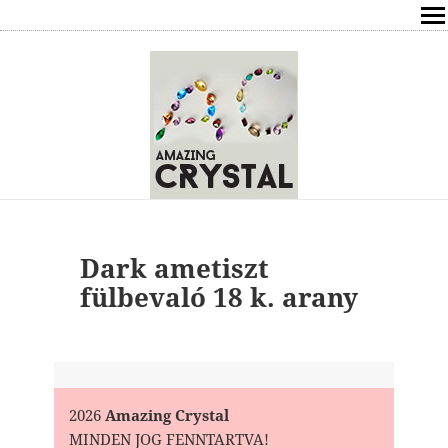
SHOP
ÍRÁSOK
ÁSVÁNYOK HATÁSAI
RÓLAM
ELÉRHETŐSÉG
Dark ametiszt
fülbevaló 18 k. arany
ONLINE GYÓGYÍTÁS,TANÁCSADÁS
FREE
VÁSÁRLÁS / KOSÁR
2026
Amazing Crystal
MINDEN JOG FENNTARTVA!