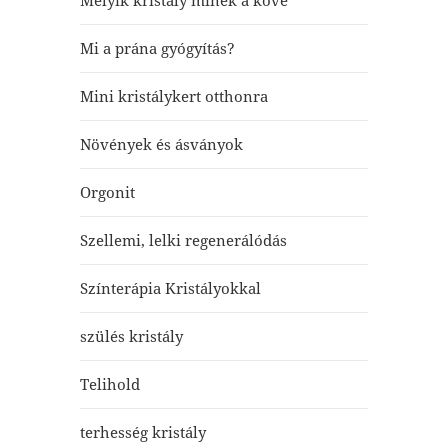
Melyik kristály minek a köve
Mi a prána gyógyítás?
Mini kristálykert otthonra
Növények és ásványok
Orgonit
Szellemi, lelki regenerálódás
Színterápia Kristályokkal
szülés kristály
Telihold
terhesség kristály