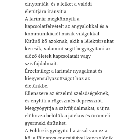
elnyomták, és a lelket a valódi
életútjára irányítja.
A larimár megkönnyíti a
kapcsolatfelvételt az angyalokkal és a
kommunikációt másik világokkal.
Kitűnő kő azoknak, akik a lélektársukat
keresik, valamint segít begyógyítani az
előző életek kapcsolatait vagy
szívfájdalmait.
Érzelmileg: a larimár nyugalmat és
kiegyensúlyozottságot hoz az
életünkbe.
Ellenszere az érzelmi szélsőségeknek,
és enyhíti a rögeszmés depressziót.
Meggyógyítja a szívfájdalmakat, s újra
előhozza belőlük a játékos és örömteli
gyermeki énünket.
A Földre is gyógyító hatással van ez a
kő; a földanya energiájával kapcsolódik