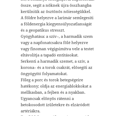
össze, segít a nőknek újra összhangba
kerülniük az ösztönös nőiességükkel.
A földre helyezve a larimár semlegesíti
a földenergia kiegyensúlyozatlanságát
és a geopatikus stresszt.
Gyógyhatása: a szív–, a harmadik szem
vagy a napfonatcsakra fölé helyezve
vagy finoman végigsimítva vele a testet
eltávolítja a tapadó entitásokat.
Serkenti a harmadik szemet, a szív, a
korona– és a torok csakrát, elősegíti az
öngyógyító folyamatokat.
Főleg a porc és torok betegségeire
hatékony; oldja az energiablokkokat a
mellkasban, a fejben és a nyakban.
Ugyancsak előnyös rátenni a
betokosodott ízületekre és elzáródott
artériákra.