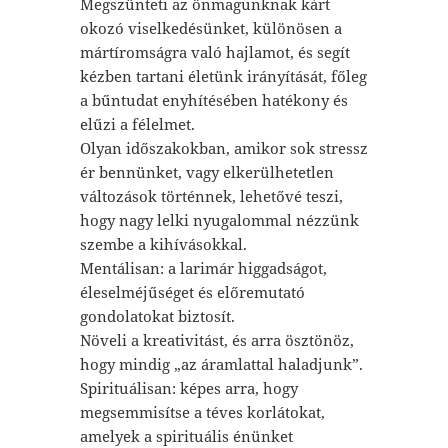
Megszünteti az önmagunknak kárt
okozó viselkedésünket, különösen a
mártíromságra való hajlamot, és segít
kézben tartani életünk irányítását, főleg
a bűntudat enyhítésében hatékony és
elűzi a félelmet.
Olyan időszakokban, amikor sok stressz
ér bennünket, vagy elkerülhetetlen
változások történnek, lehetővé teszi,
hogy nagy lelki nyugalommal nézzünk
szembe a kihívásokkal.
Mentálisan: a larimár higgadságot,
éleselméjűséget és előremutató
gondolatokat biztosít.
Növeli a kreativitást, és arra ösztönöz,
hogy mindig „az áramlattal haladjunk”.
Spirituálisan: képes arra, hogy
megsemmisítse a téves korlátokat,
amelyek a spirituális énünket