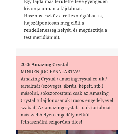
Egy fájdalmas területre téve gyengéden
kivonja onnan a fájdalmat.
Hasznos eszköz a reflexológiában is,
hajszálpontosan megjelöli a
rendellenesség helyét, és megtisztítja a
test meridiánjait.
2026
Amazing Crystal
MINDEN JOG FENNTARTVA!
Amazing Crystal / amazingcrystal.co.uk /
tartalmát (szövegét, ábráit, képeit, stb.)
másolni, sokszorosítani csak az Amazing
Crystal tulajdonosának írásos engedélyével
szabad! Az amazingcrystal.co.uk tartalmát
más webhelyen engedély nélkül
felhasználni szigorúan tilos!
Bejegyzés