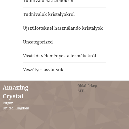
Tudnivaló az achátokról
Tudnivalók kristályokról
Újszülötteknél használandó kristályok
Uncategorized
Vásárlói vélemények a termékekről
Veszélyes ásványok
Oldaltérkép
Amazing
ÁFF
Crystal
Rugby
United Kingdom