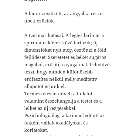
A lánc ezüstözött, az angyalka részei
tibeti ezüstök.
A Larimar hatásai: A légies larimár a
spirituális kövek közé tartozik; új
dimenziókat nyit meg, ösztönzi a föld
fejlődését. Szeretetet és békét sugároz
magából, erősíti a nyugalmat. Lehetővé
teszi, hogy minden különösebb
erőfeszítés nélkül mély meditatív
állapotot érjünk el.
Természetesen növeli a tudatot,
valamint összehangolja a testet és a
lelket az új rezgésekkel.
Pszichológiailag: a larimár ledönti az
önként vállalt akadályokat és
korlátokat.