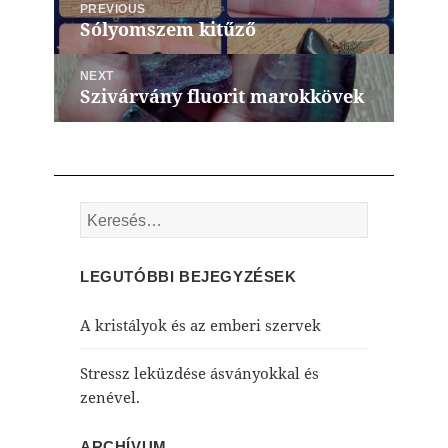
PREVIOUS
navigáció
Sólyomszem kitűző
Previous
post:
NEXT
Szivárvány fluorit marokkövek
Next
post:
Keresés:
LEGUTÓBBI BEJEGYZÉSEK
A kristályok és az emberi szervek
Stressz leküzdése ásványokkal és
zenével.
ARCHÍVUM