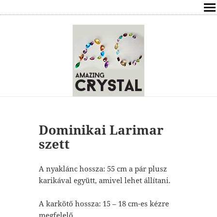
SHOP
ÍRÁSOK
ÁSVÁNYOK HATÁSAI
RÓLAM
ELÉRHETŐSÉG
Dominikai Larimar
szett
ONLINE GYÓGYÍTÁS,TANÁCSADÁS
A nyaklánc hossza: 55 cm a pár plusz
FREE
karikával együtt, amivel lehet állítani.
VÁSÁRLÁS / KOSÁR
A karkötő hossza: 15 – 18 cm-es kézre
megfelelő.