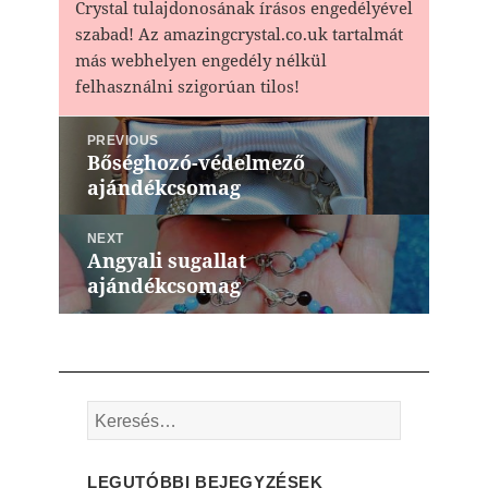
Crystal tulajdonosának írásos engedélyével
szabad! Az amazingcrystal.co.uk tartalmát
más webhelyen engedély nélkül
felhasználni szigorúan tilos!
Bejegyzés
PREVIOUS
navigáció
Bőséghozó-védelmező
Previous
ajándékcsomag
post:
NEXT
Angyali sugallat
Next
ajándékcsomag
post:
Keresés:
LEGUTÓBBI BEJEGYZÉSEK