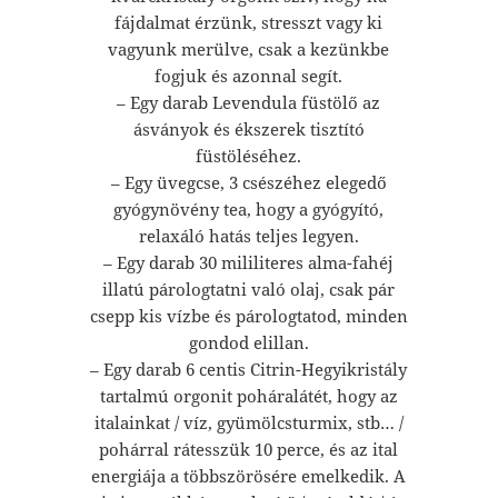
fájdalmat érzünk, stresszt vagy ki
vagyunk merülve, csak a kezünkbe
fogjuk és azonnal segít.
– Egy darab Levendula füstölő az
ásványok és ékszerek tisztító
füstöléséhez.
– Egy üvegcse, 3 csészéhez elegedő
gyógynövény tea, hogy a gyógyító,
relaxáló hatás teljes legyen.
– Egy darab 30 mililiteres alma-fahéj
illatú párologtatni való olaj, csak pár
csepp kis vízbe és párologtatod, minden
gondod elillan.
– Egy darab 6 centis Citrin-Hegyikristály
tartalmú orgonit poháralátét, hogy az
italainkat / víz, gyümölcsturmix, stb… /
pohárral rátesszük 10 perce, és az ital
energiája a többszörösére emelkedik. A