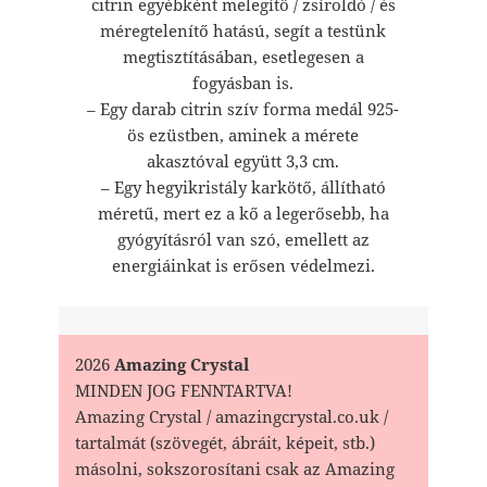
citrin egyébként melegítő / zsíroldó / és
méregtelenítő hatású, segít a testünk
megtisztításában, esetlegesen a
fogyásban is.
– Egy darab citrin szív forma medál 925-
ös ezüstben, aminek a mérete
akasztóval együtt 3,3 cm.
– Egy hegyikristály karkötő, állítható
méretű, mert ez a kő a legerősebb, ha
gyógyításról van szó, emellett az
energiáinkat is erősen védelmezi.
2026
Amazing Crystal
MINDEN JOG FENNTARTVA!
Amazing Crystal / amazingcrystal.co.uk /
tartalmát (szövegét, ábráit, képeit, stb.)
másolni, sokszorosítani csak az Amazing