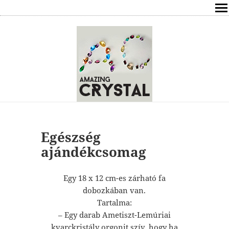
SHOP
ÍRÁSOK
ÁSVÁNYOK HATÁSAI
RÓLAM
ELÉRHETŐSÉG
Egészség
ajándékcsomag
ONLINE GYÓGYÍTÁS,TANÁCSADÁS
Egy 18 x 12 cm-es zárható fa
FREE
dobozkában van.
Tartalma:
VÁSÁRLÁS / KOSÁR
– Egy darab Ametiszt-Lemúriai
kvarckristály orgonit szív, hogy ha