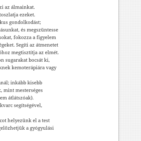
zi az álmainkat.
oszlatja ezeket.
ikus gondolkodást;
látásunkat, és megszüntesse
sokat, fokozza a figyelem
geket. Segíti az átmenetet
óhoz megtisztítja az elmét.
n sugarakat bocsát ki,
eknek kemoterápiára vagy
ánál; inkább kisebb
, mint mesterséges
em átlátszóak).
kvarc segítségével,
ot helyezünk el a test
gelőzhetjük a gyógyulási