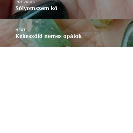
navigáció
PREVIOUS
Sólyomszem kő
Previous
post:
NEXT
Kékeszöld nemes opálok
Next
post: