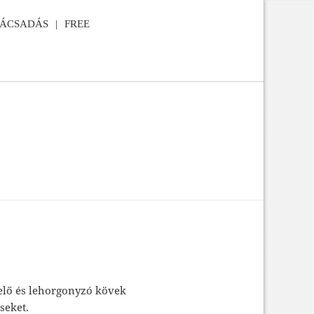
NÁCSADÁS
FREE
delő és lehorgonyzó kövek
seket.