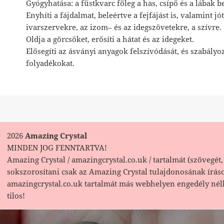
Gyógyhatása: a füstkvarc főleg a has, csípő és a lábak b
Enyhíti a fájdalmat, beleértve a fejfájást is, valamint j
ivarszervekre, az izom– és az idegszövetekre, a szívre.
Oldja a görcsöket, erősíti a hátat és az idegeket.
Elősegíti az ásványi anyagok felszívódását, és szabályoz
folyadékokat.
2026
Amazing Crystal
MINDEN JOG FENNTARTVA!
Amazing Crystal / amazingcrystal.co.uk / tartalmát (szövegét, 
sokszorosítani csak az Amazing Crystal tulajdonosának írás
amazingcrystal.co.uk tartalmát más webhelyen engedély nél
tilos!
Bejegyzés