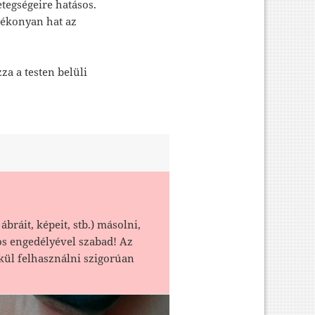
etegségeire hatásos.
ótékonyan hat az
za a testen belüli
ábráit, képeit, stb.) másolni,
os engedélyével szabad! Az
kül felhasználni szigorúan