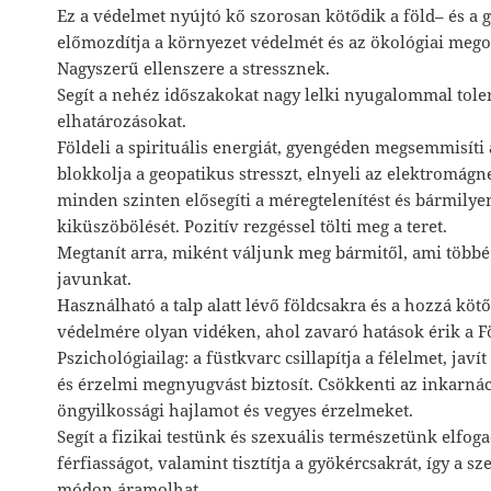
Ez a védelmet nyújtó kő szorosan kötődik a föld– és a
előmozdítja a környezet védelmét és az ökológiai mego
Nagyszerű ellenszere a stressznek.
Segít a nehéz időszakokat nagy lelki nyugalommal toler
elhatározásokat.
Földeli a spirituális energiát, gyengéden megsemmisíti 
blokkolja a geopatikus stresszt, elnyeli az elektromág
minden szinten elősegíti a méregtelenítést és bármilye
kiküszöbölését. Pozitív rezgéssel tölti meg a teret.
Megtanít arra, miként váljunk meg bármitől, ami többé
javunkat.
Használható a talp alatt lévő földcsakra és a hozzá köt
védelmére olyan vidéken, ahol zavaró hatások érik a Fö
Pszichológiailag: a füstkvarc csillapítja a félelmet, jav
és érzelmi megnyugvást biztosít. Csökkenti az inkarnáci
öngyilkossági hajlamot és vegyes érzelmeket.
Segít a fizikai testünk és szexuális természetünk elfog
férfiasságot, valamint tisztítja a gyökércsakrát, így a 
módon áramolhat.