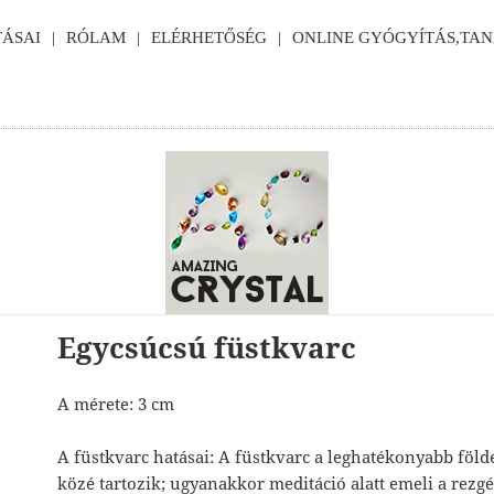
ÁSAI
RÓLAM
ELÉRHETŐSÉG
ONLINE GYÓGYÍTÁS,TA
Egycsúcsú füstkvarc
A mérete: 3 cm
A füstkvarc hatásai: A füstkvarc a leghatékonyabb föl
közé tartozik; ugyanakkor meditáció alatt emeli a rezgé