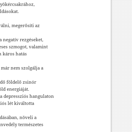
 gyökércsakrához,
ldásokat.
álni, megerősíti az
a negatív rezgéseket,
neses szmogot, valamint
n káros hatás
 már nem szolgálja a
ődő földelő zsinór
ld energiáját.
ít a depressziós hangulaton
ós lét kiváltotta
adásában, növeli a
szenvedély természetes