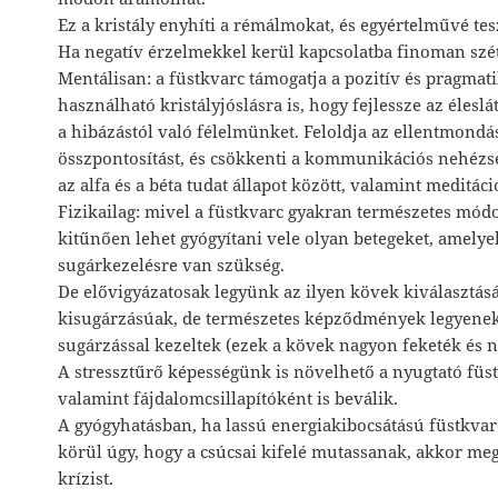
Ez a kristály enyhíti a rémálmokat, és egyértelművé tes
Ha negatív érzelmekkel kerül kapcsolatba finoman szét
Mentálisan: a füstkvarc támogatja a pozitív és pragmat
használható kristályjóslásra is, hogy fejlessze az éles
a hibázástól való félelmünket. Feloldja az ellentmondá
összpontosítást, és csökkenti a kommunikációs nehézsé
az alfa és a béta tudat állapot között, valamint meditáci
Fizikailag: mivel a füstkvarc gyakran természetes módo
kitűnően lehet gyógyítani vele olyan betegeket, amely
sugárkezelésre van szükség.
De elővigyázatosak legyünk az ilyen kövek kiválasztás
kisugárzásúak, de természetes képződmények legyenek
sugárzással kezeltek (ezek a kövek nagyon feketék és n
A stressztűrő képességünk is növelhető a nyugtató füst
valamint fájdalomcsillapítóként is beválik.
A gyógyhatásban, ha lassú energiakibocsátású füstkvarc
körül úgy, hogy a csúcsai kifelé mutassanak, akkor me
krízist.