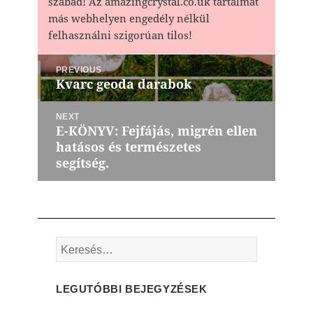
szabad! Az amazingcrystal.co.uk tartalmát
más webhelyen engedély nélkül
felhasználni szigorúan tilos!
Bejegyzés
PREVIOUS
navigáció
Kvarc geoda darabok
Previous
post:
NEXT
E-KÖNYV: Fejfájás, migrén ellen
Next
hatásos és természetes
post:
segítség.
Keresés:
LEGUTÓBBI BEJEGYZÉSEK