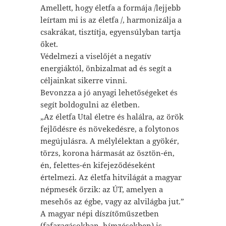
Amellett, hogy életfa a formája /lejjebb
leírtam mi is az életfa /, harmonizálja a
csakrákat, tisztítja, egyensúlyban tartja
őket.
Védelmezi a viselőjét a negatív
energiáktól, önbizalmat ad és segít a
céljainkat sikerre vinni.
Bevonzza a jó anyagi lehetőségeket és
segít boldogulni az életben.
„Az életfa Utal életre és halálra, az örök
fejlődésre és növekedésre, a folytonos
megújulásra. A mélylélektan a gyökér,
törzs, korona hármasát az ösztön-én,
én, felettes-én kifejeződéseként
értelmezi. Az életfa hitvilágát a magyar
népmesék őrzik: az ÚT, amelyen a
mesehős az égbe, vagy az alvilágba jut.”
A magyar népi díszítőműszetben
(fafaragásokban, hímzésekben) is