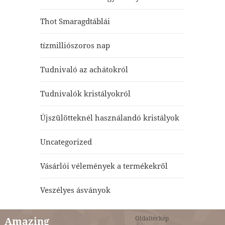
Thot Smaragdtáblái
tízmilliószoros nap
Tudnivaló az achátokról
Tudnivalók kristályokról
Újszülötteknél használandó kristályok
Uncategorized
Vásárlói vélemények a termékekről
Veszélyes ásványok
Oldaltérkép
Amazing