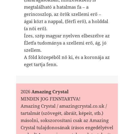
megtalálható a hatalmas fa – a
gerincoszlop, az örök szellemi erő –
ágai közt a nappal, (férfi erő), a holddal
(a női erő).
Ízes, szép magyar nyelven elbeszélve az
Életfa tudománya a szellemi erő, ág, jó
szellem.
A föld közepéből nő ki, és a koronája az
eget tartja fenn.
2026
Amazing Crystal
MINDEN JOG FENNTARTVA!
Amazing Crystal / amazingcrystal.co.uk /
tartalmát (szövegét, ábráit, képeit, stb.)
másolni, sokszorosítani csak az Amazing
Crystal tulajdonosának írásos engedélyével