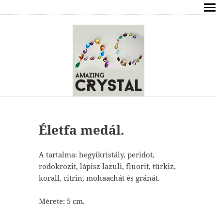
SHOP
ÍRÁSOK
ÁSVÁNYOK HATÁSAI
RÓLAM
ELÉRHETŐSÉG
Életfa medál.
ONLINE GYÓGYÍTÁS,TANÁCSADÁS
A tartalma: hegyikristály, peridot,
rodokrozit, lápisz lazuli, fluorit, türkiz,
FREE
korall, citrin, mohaachát és gránát.
VÁSÁRLÁS / KOSÁR
Mérete: 5 cm.