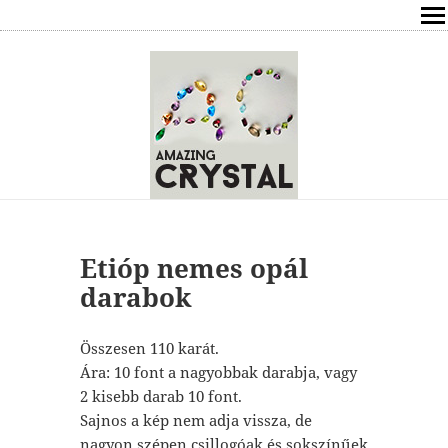
SHOP
ÍRÁSOK
ÁSVÁNYOK HATÁSAI
RÓLAM
ELÉRHETŐSÉG
Etióp nemes opál
darabok
ONLINE GYÓGYÍTÁS,TANÁCSADÁS
Összesen 110 karát.
FREE
Ára: 10 font a nagyobbak darabja, vagy
2 kisebb darab 10 font.
VÁSÁRLÁS / KOSÁR
Sajnos a kép nem adja vissza, de
nagyon szépen csillogóak és sokszínűek