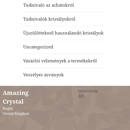
Tudnivaló az achátokról
Tudnivalók kristályokról
Újszülötteknél használandó kristályok
Uncategorized
Vásárlói vélemények a termékekről
Veszélyes ásványok
Oldaltérkép
Amazing
ÁFF
Crystal
Rugby
United Kingdom