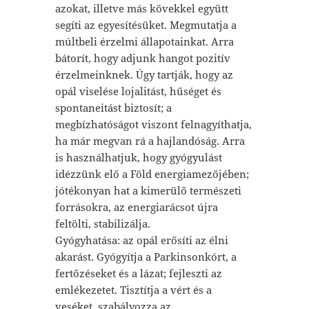
azokat, illetve más kövekkel együtt
segíti az egyesítésüket. Megmutatja a
múltbeli érzelmi állapotainkat. Arra
bátorít, hogy adjunk hangot pozitív
érzelmeinknek. Úgy tartják, hogy az
opál viselése lojalitást, hűséget és
spontaneitást biztosít; a
megbízhatóságot viszont felnagyíthatja,
ha már megvan rá a hajlandóság. Arra
is használhatjuk, hogy gyógyulást
idézzünk elő a Föld energiamezőjében;
jótékonyan hat a kimerülő természeti
forrásokra, az energiarácsot újra
feltölti, stabilizálja.
Gyógyhatása: az opál erősíti az élni
akarást. Gyógyítja a Parkinsonkórt, a
fertőzéseket és a lázat; fejleszti az
emlékezetet. Tisztítja a vért és a
veséket, szabályozza az