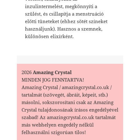
inzulintermelést, megkönnyíti a
szülést, és csillapítja a menstruáció
előtti tüneteket (ehhez sötét színeket
használjunk). Hasznos a szemnek,
különösen elixírként.
2026
Amazing Crystal
MINDEN JOG FENNTARTVA!
Amazing Crystal / amazingcrystal.co.uk /
tartalmát (szövegét, ábráit, képeit, stb.)
másolni, sokszorosítani csak az Amazing
Crystal tulajdonosának írásos engedélyével
szabad! Az amazingcrystal.co.uk tartalmát
más webhelyen engedély nélkül
felhasználni szigorúan tilos!