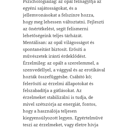
Pszichológiailag: az opál felnagyítja az
egyéni sajátosságokat, és a
jellemvonásokat a felszínre hozza,
hogy meg lehessen változtatni. Fejleszti
az önértékelést, segít felismerni
lehetőségeink teljes tárházát.
Mentálisan: az opál világosságot és
spontaneitást biztosít. Erősíti a
művészetek iránti érdeklődést.
Érzelmileg: az opált a szerelemmel, a
szenvedéllyel, a vággyal és az erotikával
hozták összefüggésbe. Csábító kő;
felerősíti az érzelmi állapotokat és
felszabadítja a gátlásokat. Az
érzelmeket stabilizálni is tudja, de
mivel szétszórja az energiát, fontos,
hogy a használója teljesen
kiegyensúlyozott legyen. Egyértelművé
teszi az érzelmeket, vagy életre hívja