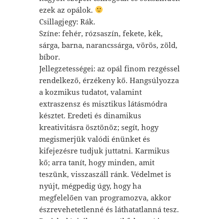
ezek az opálok.
Csillagjegy: Rák.
Színe: fehér, rózsaszín, fekete, kék,
sárga, barna, narancssárga, vörös, zöld,
bíbor.
Jellegzetességei: az opál finom rezgéssel
rendelkező, érzékeny kő. Hangsúlyozza
a kozmikus tudatot, valamint
extraszensz és misztikus látásmódra
késztet. Eredeti és dinamikus
kreativitásra ösztönöz; segít, hogy
megismerjük valódi énünket és
kifejezésre tudjuk juttatni. Karmikus
kő; arra tanít, hogy minden, amit
teszünk, visszaszáll ránk. Védelmet is
nyújt, mégpedig úgy, hogy ha
megfelelően van programozva, akkor
észrevehetetlenné és láthatatlanná tesz.