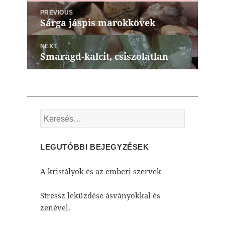
Bejegyzés
PREVIOUS
navigáció
Sárga jáspis marokkövek
Previous
post:
NEXT
Smaragd-kalcit, csiszolatlan
Next
post:
Keresés:
LEGUTÓBBI BEJEGYZÉSEK
A kristályok és az emberi szervek
Stressz leküzdése ásványokkal és
zenével.