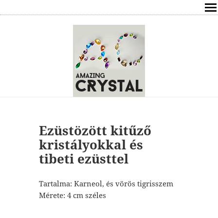
SHOP
ÍRÁSOK
ÁSVÁNYOK HATÁSAI
RÓLAM
ELÉRHETŐSÉG
Ezüstözött kitűző
kristályokkal és
ONLINE GYÓGYÍTÁS,TANÁCSADÁS
tibeti ezüsttel
FREE
Tartalma: Karneol, és vörös tigrisszem
Mérete: 4 cm széles
VÁSÁRLÁS / KOSÁR