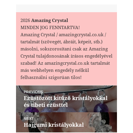
2026
Amazing Crystal
MINDEN JOG FENNTARTVA!
Amazing Crystal / amazingcrystal.co.uk /
tartalmát (szövegét, ábráit, képeit, stb.)
másolni, sokszorosítani csak az Amazing
Crystal tulajdonosának írásos engedélyével
szabad! Az amazingcrystal.co.uk tartalmát
más webhelyen engedély nélkül
felhasználni szigorúan tilos!
Bejegyzés
PREVIOUS
navigáció
Ezüstözött kitűző kristályokkal
Previous
és tibeti ezüsttel
post:
NEXT
Hajgumi kristályokkal
Next
post: