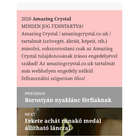
2026
Amazing Crystal
MINDEN JOG FENNTARTVA!
Amazing Crystal / amazingcrystal.co.uk /
tartalmát (szövegét, ábráit, képeit, stb.)
másolni, sokszorosítani csak az Amazing
Crystal tulajdonosának írásos engedélyével
szabad! Az amazingcrystal.co.uk tartalmát
más webhelyen engedély nélkül
felhasználni szigorúan tilos!
Bejegyzés
PREVIOUS
navigáció
Borostyán nyaklánc férfiaknak
Previous
post:
NEXT
Fekete achát rúnakő medál
Next
állítható lánccal
post: