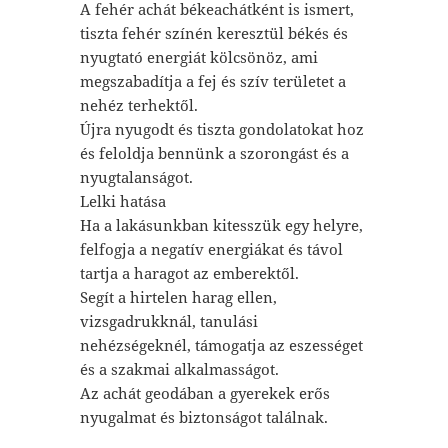
A fehér achát békeachátként is ismert,
tiszta fehér színén keresztül békés és
nyugtató energiát kölcsönöz, ami
megszabadítja a fej és szív területet a
nehéz terhektől.
Újra nyugodt és tiszta gondolatokat hoz
és feloldja bennünk a szorongást és a
nyugtalanságot.
Lelki hatása
Ha a lakásunkban kitesszük egy helyre,
felfogja a negatív energiákat és távol
tartja a haragot az emberektől.
Segít a hirtelen harag ellen,
vizsgadrukknál, tanulási
nehézségeknél, támogatja az eszességet
és a szakmai alkalmasságot.
Az achát geodában a gyerekek erős
nyugalmat és biztonságot találnak.