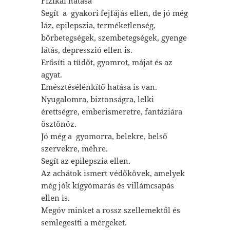
Fizikai hatása
Segít a gyakori fejfájás ellen, de jó még
láz, epilepszia, terméketlenség,
bőrbetegségek, szembetegségek, gyenge
látás, depresszió ellen is.
Erősíti a tüdőt, gyomrot, májat és az
agyat.
Emésztésélénkítő hatása is van.
Nyugalomra, biztonságra, lelki
érettségre, emberismeretre, fantáziára
ösztönöz.
Jó még a gyomorra, belekre, belső
szervekre, méhre.
Segít az epilepszia ellen.
Az achátok ismert védőkövek, amelyek
még jók kígyómarás és villámcsapás
ellen is.
Megóv minket a rossz szellemektől és
semlegesíti a mérgeket.