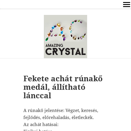
SHOP
ÍRÁSOK
ÁSVÁNYOK HATÁSAI
RÓLAM
ELÉRHETŐSÉG
Fekete achát rúnakő
medál, állítható
ONLINE GYÓGYÍTÁS,TANÁCSADÁS
lánccal
FREE
A rúnakő jelentése: Végzet, keresés,
fejlődés, előrehaladás, életleckék.
VÁSÁRLÁS / KOSÁR
Az achát hatásai: