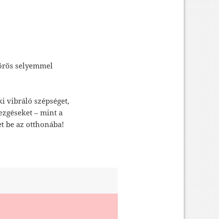
örös selyemmel
i vibráló szépséget,
ezgéseket – mint a
et be az otthonába!