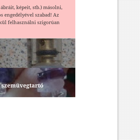
ábráit, képeit, stb.) másolni,
os engedélyével szabad! Az
kül felhasználni szigorúan
s szemüvegtartó