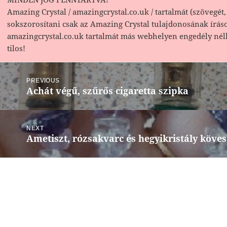
Amazing Crystal / amazingcrystal.co.uk / tartalmát (szövegét, 
sokszorosítani csak az Amazing Crystal tulajdonosának írás
amazingcrystal.co.uk tartalmát más webhelyen engedély nél
tilos!
Bejegyzés
navigáció
PREVIOUS
Achát végű, szűrős cigaretta szipka
Previous
post:
NEXT
Ametiszt, rózsakvarc és hegyikristály köve
Next
post: