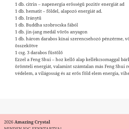
1 db. citrin – napenergia erősségű pozitív energiát ad
1 db. hematit – földel, alapozó energiát ad.
1 db. Iránytű
1 db. Buddha szobrocska fából
1 db. jin-jang medál vörös anyagon
1 db. három darabos kínai szerencsehozó pénzérme, v
összekötve
1 csg. 3 darabos füstölő
Ezzel a Feng Shui – hoz kellő alap kellékcsomaggal bárk
örömteli energiát, valamint számtalan más Feng Shui r
védelem, a világosság és az erős föld elem energia, vih
2026
Amazing Crystal
MINDEN JOG FENNTARTVA!