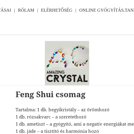
ÁSAI
RÓLAM
ELÉRHETŐSÉG
ONLINE GYÓGYÍTÁS,TA
Feng Shui csomag
Tartalma: 1 db. hegyikristály – az örömhozó
1 db. rózsakvarc – a szeretethozó
1 db. ametiszt – a gyógyító, ami a negatív energiákat me
1 db. jáde – a tisztító és harmónia hozó