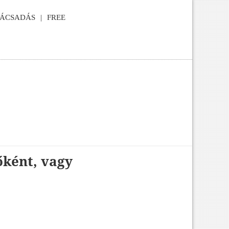
NÁCSADÁS
FREE
őként, vagy