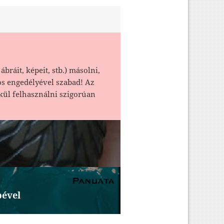
ábráit, képeit, stb.) másolni,
os engedélyével szabad! Az
kül felhasználni szigorúan
pével