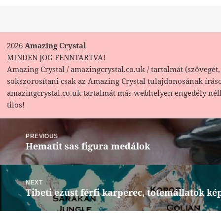
2026
Amazing Crystal
MINDEN JOG FENNTARTVA!
Amazing Crystal / amazingcrystal.co.uk / tartalmát (szövegét, 
sokszorosítani csak az Amazing Crystal tulajdonosának írás
amazingcrystal.co.uk tartalmát más webhelyen engedély nél
tilos!
Bejegyzés
navigáció
PREVIOUS
Hematit sas figura medálok
Previous
post:
NEXT
Tibeti ezüst férfi karperec, totemállatok ké
Next
post: