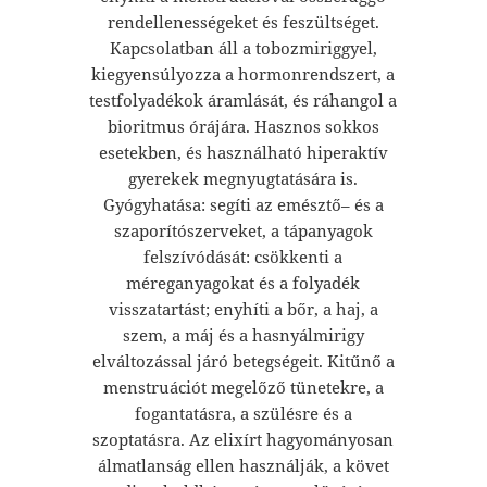
rendellenességeket és feszültséget.
Kapcsolatban áll a tobozmiriggyel,
kiegyensúlyozza a hormonrendszert, a
testfolyadékok áramlását, és ráhangol a
bioritmus órájára. Hasznos sokkos
esetekben, és használható hiperaktív
gyerekek megnyugtatására is.
Gyógyhatása: segíti az emésztő– és a
szaporítószerveket, a tápanyagok
felszívódását: csökkenti a
méreganyagokat és a folyadék
visszatartást; enyhíti a bőr, a haj, a
szem, a máj és a hasnyálmirigy
elváltozással járó betegségeit. Kitűnő a
menstruációt megelőző tünetekre, a
fogantatásra, a szülésre és a
szoptatásra. Az elixírt hagyományosan
álmatlanság ellen használják, a követ