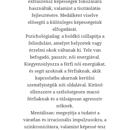
extraszensz képességek fokozására
használták, valamint a tisztánlátás
fejlesztésére. Medálként viselve
elősegíti a különleges képességeink
elfogadását.
Pszichológiailag: a holdkő csillapítja a
felindulást, amelyet helyzetek vagy
érzelmi okok váltanak ki. Tele van
befogadó, passzív, női energiával.
Kiegyensúlyozza a férfi női energiákat,
és segít azoknak a férfiaknak, akik
kapcsolatba akarnak kerülni
személyiségük női oldalával. Kitűnő
ellenszere a szélsőségesen macsó
férfiaknak és a túlságosan agresszív
nőknek.
Mentálisan: megnyitja a tudatot a
váratlan és irracionális impulzusokra, a
szinkronicitásra, valamint képessé tesz