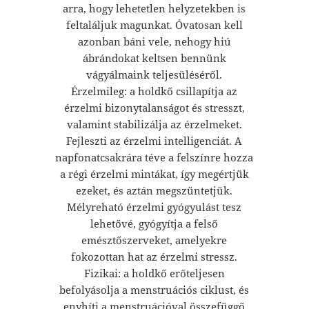
arra, hogy lehetetlen helyzetekben is
feltaláljuk magunkat. Óvatosan kell
azonban báni vele, nehogy hiú
ábrándokat keltsen bennünk
vágyálmaink teljesüléséről.
Érzelmileg: a holdkő csillapítja az
érzelmi bizonytalanságot és stresszt,
valamint stabilizálja az érzelmeket.
Fejleszti az érzelmi intelligenciát. A
napfonatcsakrára téve a felszínre hozza
a régi érzelmi mintákat, így megértjük
ezeket, és aztán megszüntetjük.
Mélyreható érzelmi gyógyulást tesz
lehetővé, gyógyítja a felső
emésztőszerveket, amelyekre
fokozottan hat az érzelmi stressz.
Fizikai: a holdkő erőteljesen
befolyásolja a menstruációs ciklust, és
enyhíti a menstruációval összefüggő