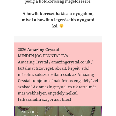
pedig a holdkórosság megelőzésére.
A howlit kereszt hatása a nyugalom,
mivel a howlit a legerősebb nyugtató
kő.
2026
Amazing Crystal
MINDEN JOG FENNTARTVA!
Amazing Crystal / amazingcrystal.co.uk /
tartalmát (szövegét, ábráit, képeit, stb.)
másolni, sokszorosítani csak az Amazing
Crystal tulajdonosának írásos engedélyével
szabad! Az amazingcrystal.co.uk tartalmát
más webhelyen engedély nélkül
felhasználni szigorúan tilos!
Bejegyzés
PREVIOUS
navigáció