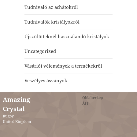
Tudnivaló az achátokról
Tudnivalók kristályokról
Újszülötteknél használandó kristályok
Uncategorized
Vásárlói vélemények a termékekről
Veszélyes ásványok
Oldaltérkép
Amazing
ÁFF
Crystal
Rugby
United Kingdom