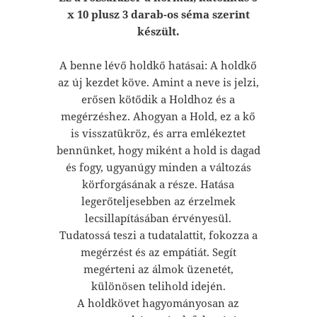
x 10 plusz 3 darab-os séma szerint
készült.
A benne lévő holdkő hatásai: A holdkő
az új kezdet köve. Amint a neve is jelzi,
erősen kötődik a Holdhoz és a
megérzéshez. Ahogyan a Hold, ez a kő
is visszatükröz, és arra emlékeztet
bennünket, hogy miként a hold is dagad
és fogy, ugyanúgy minden a változás
körforgásának a része. Hatása
legerőteljesebben az érzelmek
lecsillapításában érvényesül.
Tudatossá teszi a tudatalattit, fokozza a
megérzést és az empátiát. Segít
megérteni az álmok üzenetét,
különösen telihold idején.
A holdkövet hagyományosan az