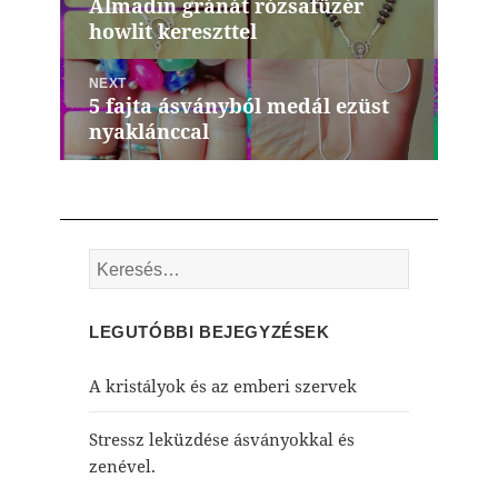
Almadin gránát rózsafüzér
Previous
howlit kereszttel
post:
NEXT
5 fajta ásványból medál ezüst
Next
nyaklánccal
post:
Keresés:
LEGUTÓBBI BEJEGYZÉSEK
A kristályok és az emberi szervek
Stressz leküzdése ásványokkal és
zenével.