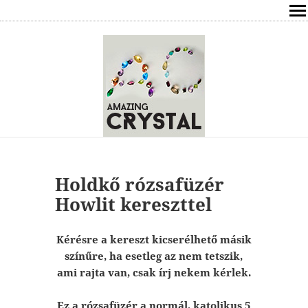
SHOP
ÍRÁSOK
ÁSVÁNYOK HATÁSAI
RÓLAM
ELÉRHETŐSÉG
Holdkő rózsafüzér
Howlit kereszttel
ONLINE GYÓGYÍTÁS,TANÁCSADÁS
Kérésre a kereszt kicserélhető másik
FREE
színűre, ha esetleg az nem tetszik,
ami rajta van, csak írj nekem kérlek.
VÁSÁRLÁS / KOSÁR
Ez a rózsafüzér a normál, katolikus 5