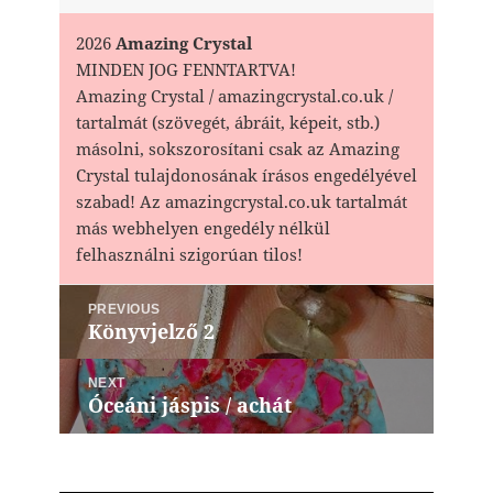
2026
Amazing Crystal
MINDEN JOG FENNTARTVA!
Amazing Crystal / amazingcrystal.co.uk /
tartalmát (szövegét, ábráit, képeit, stb.)
másolni, sokszorosítani csak az Amazing
Crystal tulajdonosának írásos engedélyével
szabad! Az amazingcrystal.co.uk tartalmát
más webhelyen engedély nélkül
felhasználni szigorúan tilos!
Bejegyzés
PREVIOUS
navigáció
Könyvjelző 2
Previous
post:
NEXT
Óceáni jáspis / achát
Next
post: