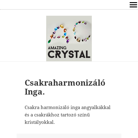
SHOP
ÍRÁSOK
ÁSVÁNYOK HATÁSAI
RÓLAM
ELÉRHETŐSÉG
Csakraharmonizáló
Inga.
ONLINE GYÓGYÍTÁS,TANÁCSADÁS
Csakra harmonizáló inga angyalkákkal
FREE
és a csakrákhoz tartozó színű
kristályokkal.
VÁSÁRLÁS / KOSÁR