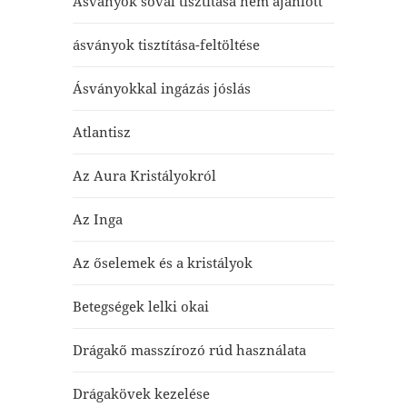
Ásványok sóval tisztítása nem ajánlott
ásványok tisztítása-feltöltése
Ásványokkal ingázás jóslás
Atlantisz
Az Aura Kristályokról
Az Inga
Az őselemek és a kristályok
Betegségek lelki okai
Drágakő masszírozó rúd használata
Drágakövek kezelése