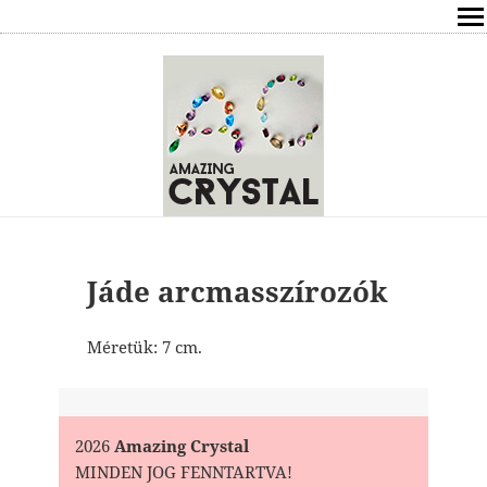
SHOP
ÍRÁSOK
ÁSVÁNYOK HATÁSAI
RÓLAM
ELÉRHETŐSÉG
Jáde arcmasszírozók
ONLINE GYÓGYÍTÁS,TANÁCSADÁS
Méretük: 7 cm.
FREE
VÁSÁRLÁS / KOSÁR
2026
Amazing Crystal
MINDEN JOG FENNTARTVA!