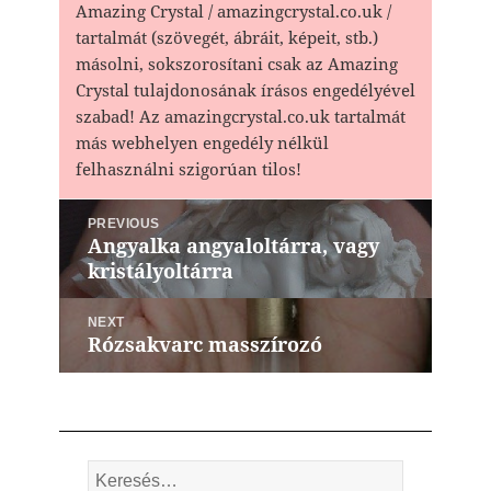
Amazing Crystal / amazingcrystal.co.uk /
tartalmát (szövegét, ábráit, képeit, stb.)
másolni, sokszorosítani csak az Amazing
Crystal tulajdonosának írásos engedélyével
szabad! Az amazingcrystal.co.uk tartalmát
más webhelyen engedély nélkül
felhasználni szigorúan tilos!
Bejegyzés
PREVIOUS
navigáció
Angyalka angyaloltárra, vagy
Previous
kristályoltárra
post:
NEXT
Rózsakvarc masszírozó
Next
post:
Keresés: