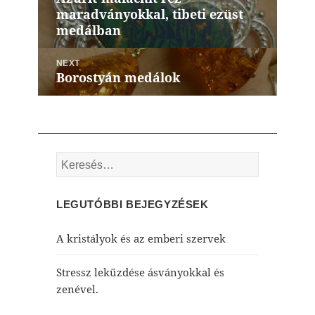
maradványokkal, tibeti ezüst
post:
medálban
NEXT
Borostyán medálok
Next
post:
Keresés:
LEGUTÓBBI BEJEGYZÉSEK
A kristályok és az emberi szervek
Stressz leküzdése ásványokkal és
zenével.