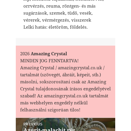
orrvérzés, reuma, röntgen- és más
sugárzások, szemek, tüdő, vesék,
vérerek, vérmérgezés, visszerek
Lelki hatás: életöröm, földelés.
2026
Amazing Crystal
MINDEN JOG FENNTARTVA!
Amazing Crystal / amazingcrystal.co.uk /
tartalmát (szövegét, ábráit, képeit, stb.)
másolni, sokszorosítani csak az Amazing
Crystal tulajdonosának írásos engedélyével
szabad! Az amazingcrystal.co.uk tartalmát
más webhelyen engedély nélkül
felhasználni szigorúan tilos!
Bejegyzés
PREVIOUS
navigáció
Azurit-malachit réz
Previous