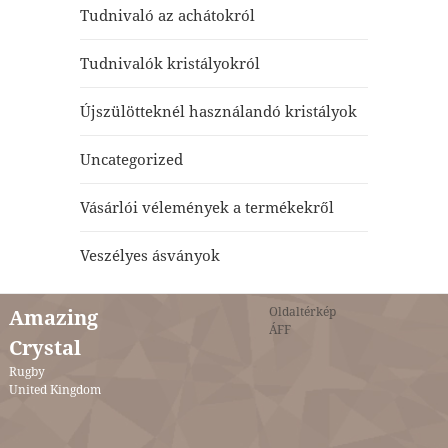
Tudnivaló az achátokról
Tudnivalók kristályokról
Újszülötteknél használandó kristályok
Uncategorized
Vásárlói vélemények a termékekről
Veszélyes ásványok
Oldaltérkép
Amazing
ÁFF
Crystal
Rugby
United Kingdom