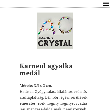
SHOP
ÍRÁSOK
ÁSVÁNYOK HATÁSAI
RÓLAM
ELÉRHETŐSÉG
Karneol agyalka
medál
ONLINE GYÓGYÍTÁS,TANÁCSADÁS
Mérete: 3,5 x 2 cm.
FREE
Hatásai: Gyógyhatás: általános erősítő,
alultápláltság, bél, bőr, égési sérülések,
VÁSÁRLÁS / KOSÁR
emésztés, erek, fogíny, fogínysorvadás,
lép, menzesz-fájdalmak, nemiszervek,