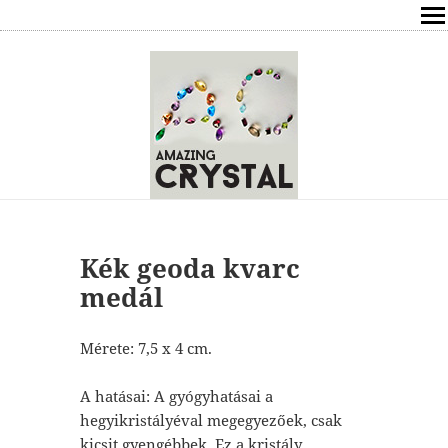
SHOP
ÍRÁSOK
ÁSVÁNYOK HATÁSAI
RÓLAM
ELÉRHETŐSÉG
Kék geoda kvarc
medál
ONLINE GYÓGYÍTÁS,TANÁCSADÁS
Mérete: 7,5 x 4 cm.
FREE
A hatásai: A gyógyhatásai a
VÁSÁRLÁS / KOSÁR
hegyikristályéval megegyezőek, csak
kicsit gyengébbek. Ez a kristály