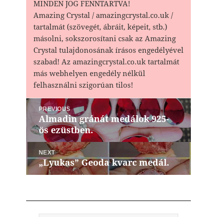
MINDEN JOG FENNTARTVA!
Amazing Crystal / amazingcrystal.co.uk /
tartalmát (szövegét, ábráit, képeit, stb.)
másolni, sokszorosítani csak az Amazing
Crystal tulajdonosának írásos engedélyével
szabad! Az amazingcrystal.co.uk tartalmát
más webhelyen engedély nélkül
felhasználni szigorúan tilos!
Bejegyzés
PREVIOUS
navigáció
Almadin gránát medálok 925-
Previous
ös ezüstben.
post:
NEXT
„Lyukas” Geoda kvarc medál.
Next
post: