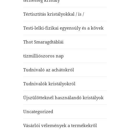
terhesség kristály
Tértisztítás kristályokkal / is /
Testi-lelki-fizikai egyensúly és a kövek
Thot Smaragdtáblái
tízmilliószoros nap
Tudnivaló az achátokról
Tudnivalók kristályokról
Újszülötteknél használandó kristályok
Uncategorized
Vásárlói vélemények a termékekről