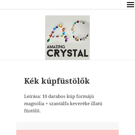
SHOP
ÍRÁSOK
ÁSVÁNYOK HATÁSAI
RÓLAM
ELÉRHETŐSÉG
Kék kúpfüstölők
ONLINE GYÓGYÍTÁS,TANÁCSADÁS
Leírása: 10 darabos kúp formájú
magnólia + szantálfa keveréke illatú
FREE
füstölő.
VÁSÁRLÁS / KOSÁR