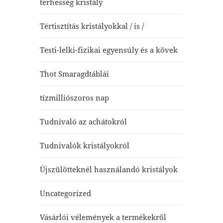
terhesség kristály
Tértisztítás kristályokkal / is /
Testi-lelki-fizikai egyensúly és a kövek
Thot Smaragdtáblái
tízmilliószoros nap
Tudnivaló az achátokról
Tudnivalók kristályokról
Újszülötteknél használandó kristályok
Uncategorized
Vásárlói vélemények a termékekről