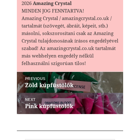
2026
Amazing Crystal
MINDEN JOG FENNTARTVA!
Amazing Crystal / amazingcrystal.co.uk /
tartalmát (szövegét, ábráit, képeit, stb.)
másolni, sokszorosítani csak az Amazing
Crystal tulajdonosának írásos engedélyével
szabad! Az amazingcrystal.co.uk tartalmát
más webhelyen engedély nélkül
felhasználni szigorúan tilos!
Bejegyzés
PREVIOUS
navigáció
Zöld kúpfüstölők
Previous
post:
NEXT
Pink kúpfüstölők
Next
post: