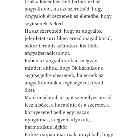
Csak a kezedben kell tartani ezt az
angyalhívót, ha azt szeretnéd, hogy
Angyalok érkezzenek az életedbe, hogy
segítsenek Neked.
Ha azt szeretnéd, hogy az angyalok
jelenlétét sűrűbben érezd magad körül,
akkor teremts számukra kis földi
angyalparadicsomot.
Ebben az angyalhívóban megvan
minden ahhoz, hogy Ők bármikor a
segítségedre siessenek, ha ennek az
angyalhívónak a segítségével hívod
őket.
Majd meglátod, a saját személyes aurád
lesz a béke, a harmónia és a szeretet, a
környezeted pedig egy igazán
nyugalmas, kiegyensúlyozott,
harmonikus légkör.
Ehhez csupán már csak annyi kell, hogy