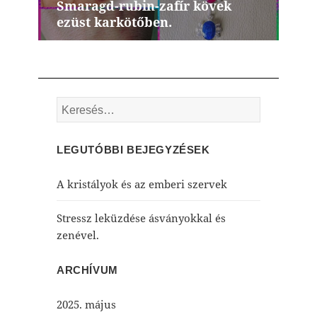
Smaragd-rubin-zafír kövek
Next
ezüst karkötőben.
post:
Keresés:
LEGUTÓBBI BEJEGYZÉSEK
A kristályok és az emberi szervek
Stressz leküzdése ásványokkal és
zenével.
ARCHÍVUM
2025. május