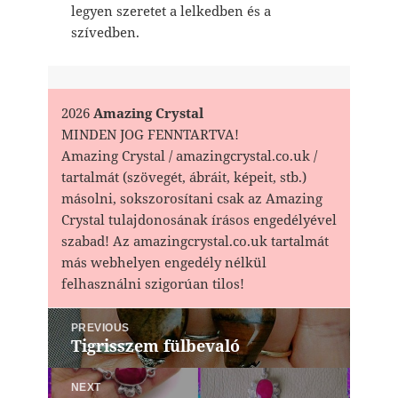
legyen szeretet a lelkedben és a
szívedben.
2026
Amazing Crystal
MINDEN JOG FENNTARTVA!
Amazing Crystal / amazingcrystal.co.uk /
tartalmát (szövegét, ábráit, képeit, stb.)
másolni, sokszorosítani csak az Amazing
Crystal tulajdonosának írásos engedélyével
szabad! Az amazingcrystal.co.uk tartalmát
más webhelyen engedély nélkül
felhasználni szigorúan tilos!
Bejegyzés
PREVIOUS
navigáció
Tigrisszem fülbevaló
Previous
post:
NEXT