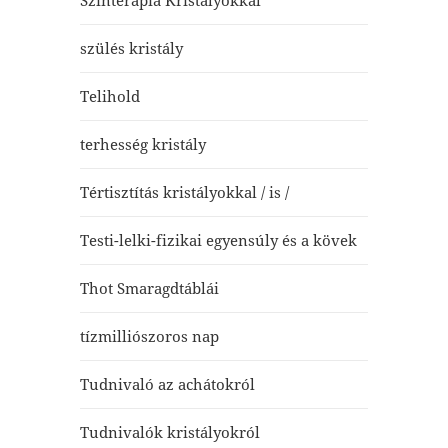
Színterápia Kristályokkal
szülés kristály
Telihold
terhesség kristály
Tértisztítás kristályokkal / is /
Testi-lelki-fizikai egyensúly és a kövek
Thot Smaragdtáblái
tízmilliószoros nap
Tudnivaló az achátokról
Tudnivalók kristályokról