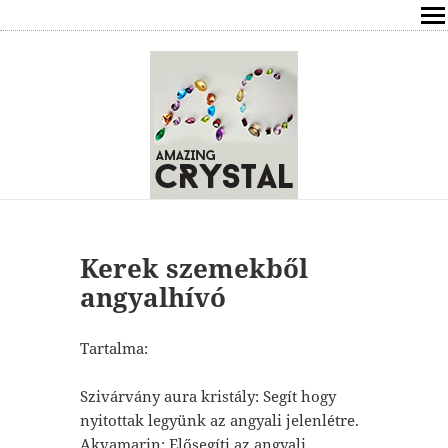
SHOP
ÍRÁSOK
ÁSVÁNYOK HATÁSAI
RÓLAM
ELÉRHETŐSÉG
Kerek szemekből
angyalhívó
ONLINE GYÓGYÍTÁS,TANÁCSADÁS
Tartalma:
FREE
Szivárvány aura kristály: Segít hogy
VÁSÁRLÁS / KOSÁR
nyitottak legyünk az angyali jelenlétre.
Akvamarin: Elősegíti az angyali