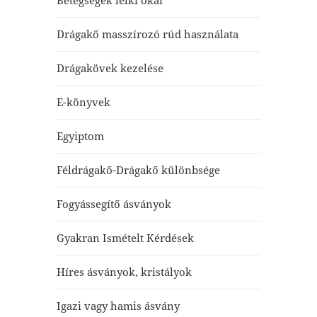
Betegségek lelki okai
Drágakő masszírozó rúd használata
Drágakövek kezelése
E-könyvek
Egyiptom
Féldrágakő-Drágakő különbsége
Fogyássegítő ásványok
Gyakran Ismételt Kérdések
Híres ásványok, kristályok
Igazi vagy hamis ásvány