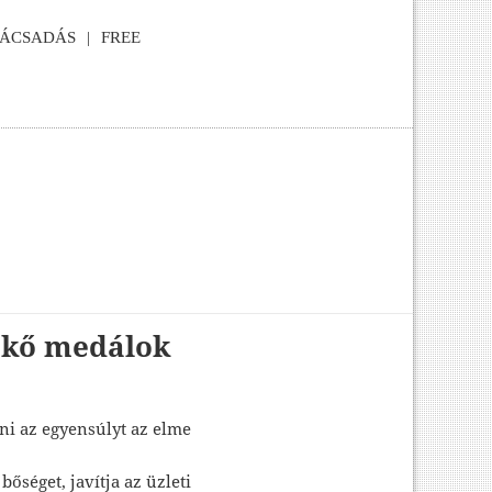
NÁCSADÁS
FREE
zkő medálok
ani az egyensúlyt az elme
bőséget, javítja az üzleti