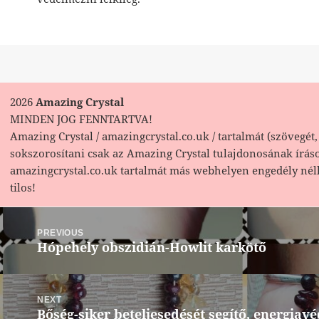
2026
Amazing Crystal
MINDEN JOG FENNTARTVA!
Amazing Crystal / amazingcrystal.co.uk / tartalmát (szövegét, 
sokszorosítani csak az Amazing Crystal tulajdonosának írás
amazingcrystal.co.uk tartalmát más webhelyen engedély nél
tilos!
Bejegyzés
navigáció
PREVIOUS
Hópehely obszidián-Howlit karkötő
Previous
post:
NEXT
Bőség-siker beteljesedését segítő, energia
Next