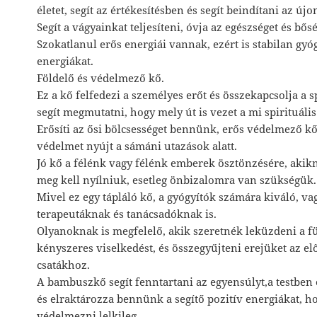
életet, segít az értékesítésben és segít beindítani az új
Segít a vágyainkat teljesíteni, óvja az egészséget és bős
Szokatlanul erős energiái vannak, ezért is stabilan gyógy
energiákat.
Földelő és védelmező kő.
Ez a kő felfedezi a személyes erőt és összekapcsolja a 
segít megmutatni, hogy mely út is vezet a mi spirituáli
Erősíti az ősi bölcsességet bennünk, erős védelmező k
védelmet nyújt a sámáni utazások alatt.
Jó kő a félénk vagy félénk emberek ösztönzésére, akikn
meg kell nyílniuk, esetleg önbizalomra van szükségük.
Mivel ez egy tápláló kő, a gyógyítók számára kiváló, vag
terapeutáknak és tanácsadóknak is.
Olyanoknak is megfelelő, akik szeretnék leküzdeni a f
kényszeres viselkedést, és összegyűjteni erejüket az el
csatákhoz.
A bambuszkő segít fenntartani az egyensúlyt,a testben 
és elraktározza bennünk a segítő pozitív energiákat,
védelmezni lelkileg.