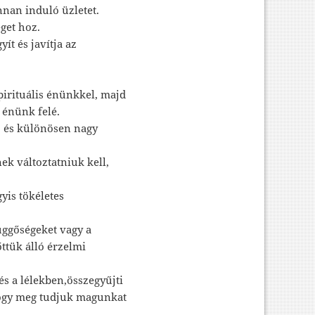
onnan induló üzletet.
éget hoz.
ít és javítja az
spirituális énünkkel, majd
s énünk felé.
ő és különösen nagy
ek változtatniuk kell,
yis tökéletes
üggőségeket vagy a
őttük álló érzelmi
és a lélekben,összegyűjti
 hogy meg tudjuk magunkat