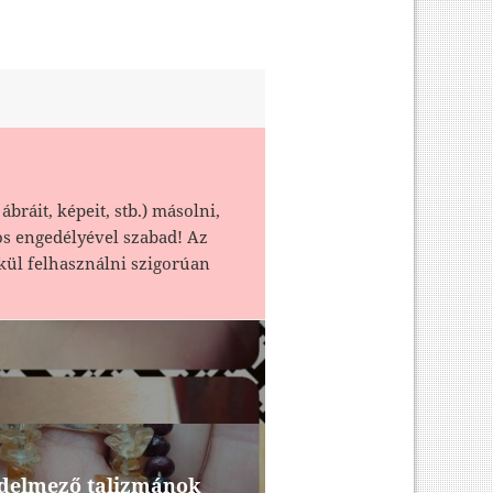
ábráit, képeit, stb.) másolni,
os engedélyével szabad! Az
kül felhasználni szigorúan
védelmező talizmánok