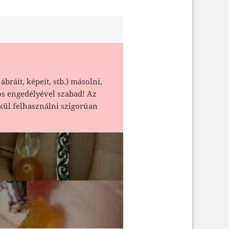
ábráit, képeit, stb.) másolni,
os engedélyével szabad! Az
kül felhasználni szigorúan