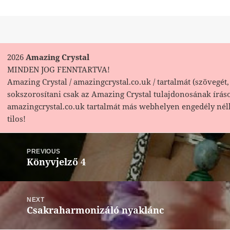
2026
Amazing Crystal
MINDEN JOG FENNTARTVA!
Amazing Crystal / amazingcrystal.co.uk / tartalmát (szövegét, 
sokszorosítani csak az Amazing Crystal tulajdonosának írás
amazingcrystal.co.uk tartalmát más webhelyen engedély nél
tilos!
Bejegyzés
navigáció
PREVIOUS
Könyvjelző 4
Previous
post:
NEXT
Csakraharmonizáló nyaklánc
Next
post: