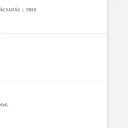
NÁCSADÁS
FREE
elző.