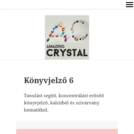
SHOP
ÍRÁSOK
ÁSVÁNYOK HATÁSAI
RÓLAM
ELÉRHETŐSÉG
Könyvjelző 6
ONLINE GYÓGYÍTÁS,TANÁCSADÁS
Tanulást segítő, koncentrálást erősítő
könyvjelző, kalcitból és szivárvány
FREE
hematitból.
VÁSÁRLÁS / KOSÁR