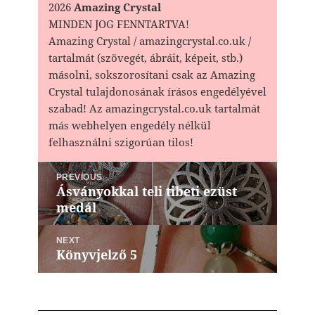
2026
Amazing Crystal
MINDEN JOG FENNTARTVA!
Amazing Crystal / amazingcrystal.co.uk /
tartalmát (szövegét, ábráit, képeit, stb.)
másolni, sokszorosítani csak az Amazing
Crystal tulajdonosának írásos engedélyével
szabad! Az amazingcrystal.co.uk tartalmát
más webhelyen engedély nélkül
felhasználni szigorúan tilos!
Bejegyzés
PREVIOUS
navigáció
Ásványokkal teli tibeti ezüst
Previous
medál
post:
NEXT
Könyvjelző 5
Next
post: