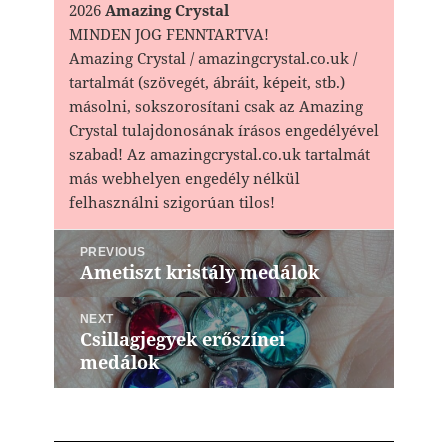
2026
Amazing Crystal
MINDEN JOG FENNTARTVA!
Amazing Crystal / amazingcrystal.co.uk /
tartalmát (szövegét, ábráit, képeit, stb.)
másolni, sokszorosítani csak az Amazing
Crystal tulajdonosának írásos engedélyével
szabad! Az amazingcrystal.co.uk tartalmát
más webhelyen engedély nélkül
felhasználni szigorúan tilos!
Bejegyzés
PREVIOUS
navigáció
Ametiszt kristály medálok
Previous
post:
NEXT
Csillagjegyek erőszínei
Next
medálok
post: