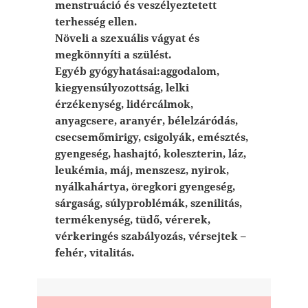
menstruáció és veszélyeztetett
terhesség ellen.
Növeli a szexuális vágyat és
megkönnyíti a szülést.
Egyéb gyógyhatásai:aggodalom,
kiegyensúlyozottság, lelki
érzékenység, lidércálmok,
anyagcsere, aranyér, bélelzáródás,
csecsemőmirigy, csigolyák, emésztés,
gyengeség, hashajtó, koleszterin, láz,
leukémia, máj, menszesz, nyirok,
nyálkahártya, öregkori gyengeség,
sárgaság, súlyproblémák, szenilitás,
termékenység, tüdő, vérerek,
vérkeringés szabályozás, vérsejtek –
fehér, vitalitás.