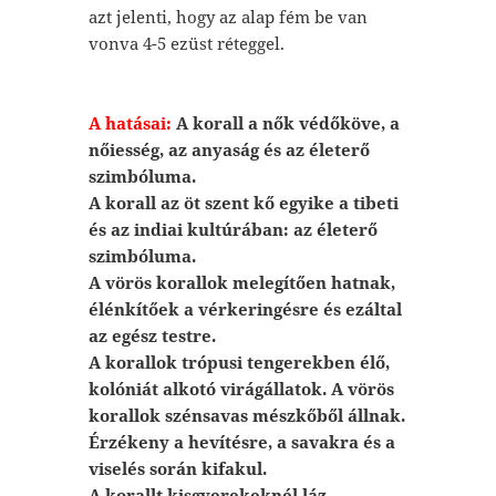
azt jelenti, hogy az alap fém be van
vonva 4-5 ezüst réteggel.
A hatásai:
A korall a nők védőköve, a
nőiesség, az anyaság és az életerő
szimbóluma.
A korall az öt szent kő egyike a tibeti
és az indiai kultúrában: az életerő
szimbóluma.
A vörös korallok melegítően hatnak,
élénkítőek a vérkeringésre és ezáltal
az egész testre.
A korallok trópusi tengerekben élő,
kolóniát alkotó virágállatok. A vörös
korallok szénsavas mészkőből állnak.
Érzékeny a hevítésre, a savakra és a
viselés során kifakul.
A korallt kisgyerekeknél láz