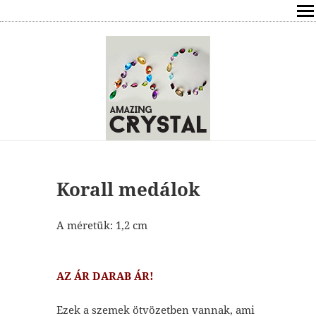
SHOP
ÍRÁSOK
ÁSVÁNYOK HATÁSAI
RÓLAM
ELÉRHETŐSÉG
Korall medálok
ONLINE GYÓGYÍTÁS,TANÁCSADÁS
A méretük: 1,2 cm
FREE
AZ ÁR DARAB ÁR!
VÁSÁRLÁS / KOSÁR
Ezek a szemek ötvözetben vannak, ami