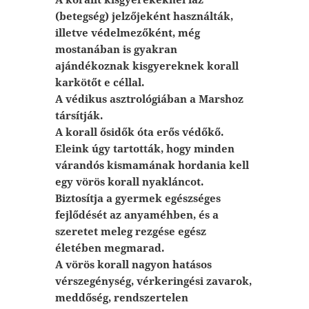
(betegség) jelzőjeként használták,
illetve védelmezőként, még
mostanában is gyakran
ajándékoznak kisgyereknek korall
karkötőt e céllal.
A védikus asztrológiában a Marshoz
társítják.
A korall ősidők óta erős védőkő.
Eleink úgy tartották, hogy minden
várandós kismamának hordania kell
egy vörös korall nyakláncot.
Biztosítja a gyermek egészséges
fejlődését az anyaméhben, és a
szeretet meleg rezgése egész
életében megmarad.
A vörös korall nagyon hatásos
vérszegénység, vérkeringési zavarok,
meddőség, rendszertelen