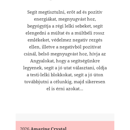
Segít megtisztulni, erőt ad és pozitív
energiákat, megnyugvást hoz,
begyógyítja a régi lelki sebeket, segít
elengedni a múltat és a múltbéli rossz
emlékeket, védelmez negatív rezgés
ellen, illetve a negatívból pozitívat
csinál, belső megnyugvást hoz, hívja az
Angyalokat, hogy a segítségünkre
legyenek, segít a jó utat választani, oldja
a testi-lelki blokkokat, segít a jó úton
továbbjutni a célunkig, majd sikeresen
el is érni azokat…
2026
Amazing Crystal