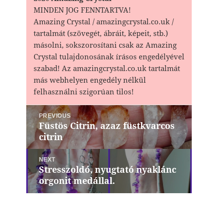
MINDEN JOG FENNTARTVA!
Amazing Crystal / amazingcrystal.co.uk /
tartalmát (szövegét, ábráit, képeit, stb.)
másolni, sokszorosítani csak az Amazing
Crystal tulajdonosának írásos engedélyével
szabad! Az amazingcrystal.co.uk tartalmát
más webhelyen engedély nélkül
felhasználni szigorúan tilos!
Bejegyzés
PREVIOUS
navigáció
Füstös Citrin, azaz füstkvarcos
Previous
citrin
post:
NEXT
Stresszoldó, nyugtató nyaklánc
Next
orgonit medállal.
post: