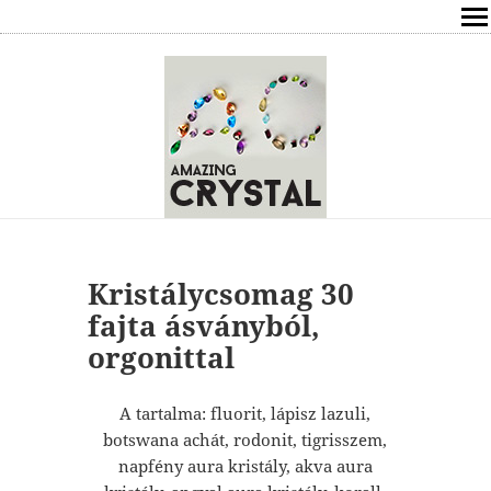
SHOP
ÍRÁSOK
ÁSVÁNYOK HATÁSAI
RÓLAM
ELÉRHETŐSÉG
Kristálycsomag 30
fajta ásványból,
ONLINE GYÓGYÍTÁS,TANÁCSADÁS
orgonittal
FREE
A tartalma: fluorit, lápisz lazuli,
botswana achát, rodonit, tigrisszem,
VÁSÁRLÁS / KOSÁR
napfény aura kristály, akva aura