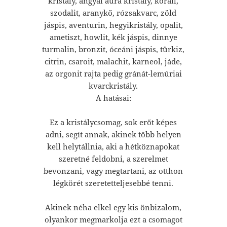
kristály, angyal aura kristály, korall,
szodalit, aranykő, rózsakvarc, zöld
jáspis, aventurin, hegyikristály, opalit,
ametiszt, howlit, kék jáspis, dinnye
turmalin, bronzit, óceáni jáspis, türkiz,
citrin, csaroit, malachit, karneol, jáde,
az orgonit rajta pedig gránát-lemúriai
kvarckristály.
A hatásai:
Ez a kristálycsomag, sok erőt képes
adni, segít annak, akinek több helyen
kell helytállnia, aki a hétköznapokat
szeretné feldobni, a szerelmet
bevonzani, vagy megtartani, az otthon
légkörét szeretetteljesebbé tenni.
Akinek néha elkel egy kis önbizalom,
olyankor megmarkolja ezt a csomagot