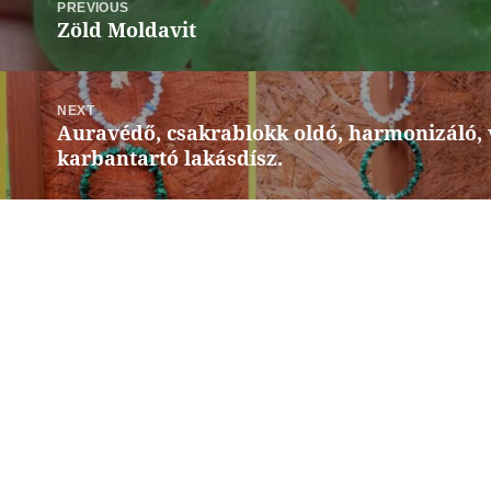
navigáció
PREVIOUS
Zöld Moldavit
Previous
post:
NEXT
Auravédő, csakrablokk oldó, harmonizáló,
Next
karbantartó lakásdísz.
post: