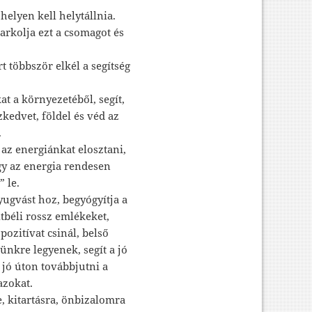
elyen kell helytállnia.
rkolja ezt a csomagot és
t többször elkél a segítség
at a környezetéből, segít,
zkedvet, földel és véd az
.
t az energiánkat elosztani,
gy az energia rendesen
 le.
yugvást hoz, begyógyítja a
ltbéli rossz emlékeket,
pozitívat csinál, belső
ünkre legyenek, segít a jó
 a jó úton továbbjutni a
azokat.
 kitartásra, önbizalomra