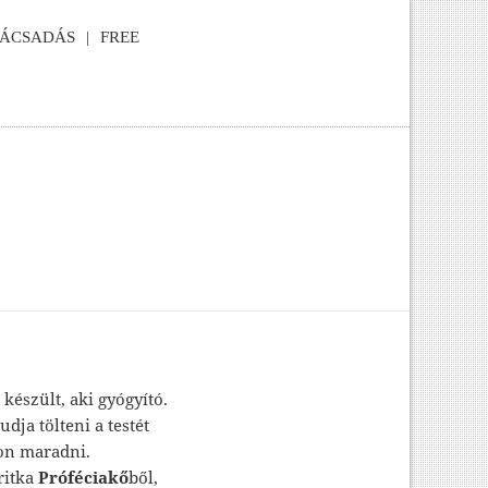
NÁCSADÁS
FREE
észült, aki gyógyító.
dja tölteni a testét
on maradni.
ritka
Próféciakő
ből,