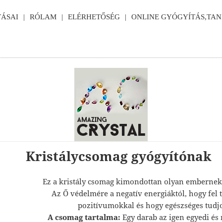
ÁSAI
RÓLAM
ELÉRHETŐSÉG
ONLINE GYÓGYÍTÁS,TA
Kristálycsomag gyógyítónak
Ez a kristály csomag kimondottan olyan embernek k
Az Ő védelmére a negatív energiáktól, hogy fel tu
pozitívumokkal és hogy egészséges tudj
A csomag tartalma:
Egy darab az igen egyedi és 