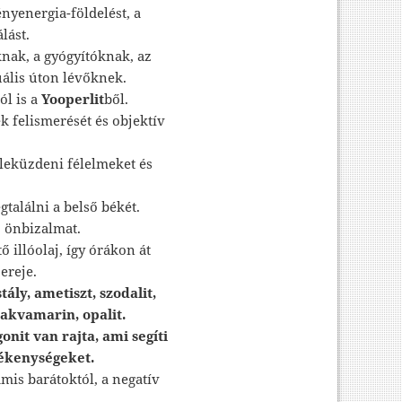
ényenergia-földelést, a
lást.
knak, a gyógyítóknak, az
uális úton lévőknek.
ól is a
Yooperlit
ből.
k felismerését és objektív
 leküzdeni félelmeket és
találni a belső békét.
z önbizalmat.
 illóolaj, így órákon át
ereje.
ály, ametiszt, szodalit,
 akvamarin, opalit.
nit van rajta, ami segíti
vékenységeket.
mis barátoktól, a negatív