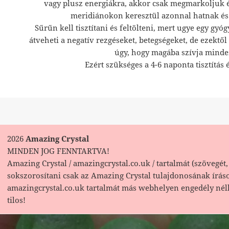
vagy plusz energiákra, akkor csak megmarkoljuk 
meridiánokon keresztül azonnal hatnak és j
Sűrűn kell tisztítani és feltölteni, mert ugye egy gyóg
átveheti a negatív rezgéseket, betegségeket, de ezektő
úgy, hogy magába szívja minde
Ezért szükséges a 4-6 naponta tisztítás é
2026
Amazing Crystal
MINDEN JOG FENNTARTVA!
Amazing Crystal / amazingcrystal.co.uk / tartalmát (szövegét, 
sokszorosítani csak az Amazing Crystal tulajdonosának írás
amazingcrystal.co.uk tartalmát más webhelyen engedély nél
tilos!
Bejegyzés