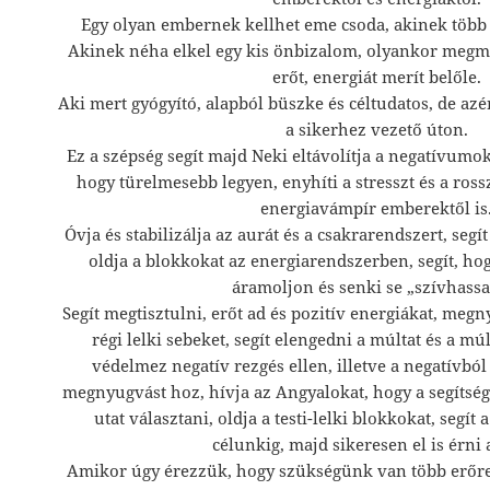
Egy olyan embernek kellhet eme csoda, akinek több h
Akinek néha elkel egy kis önbizalom, olyankor megma
erőt, energiát merít belőle.
Aki mert gyógyító, alapból büszke és céltudatos, de azér
a sikerhez vezető úton.
Ez a szépség segít majd Neki eltávolítja a negatívumok
hogy türelmesebb legyen, enyhíti a stresszt és a ross
energiavámpír emberektől is
Óvja és stabilizálja az aurát és a csakrarendszert, segí
oldja a blokkokat az energiarendszerben, segít, ho
áramoljon és senki se „szívhassa”
Segít megtisztulni, erőt ad és pozitív energiákat, megn
régi lelki sebeket, segít elengedni a múltat és a mú
védelmez negatív rezgés ellen, illetve a negatívból 
megnyugvást hoz, hívja az Angyalokat, hogy a segítség
utat választani, oldja a testi-lelki blokkokat, segít
célunkig, majd sikeresen el is érni 
Amikor úgy érezzük, hogy szükségünk van több erőre,