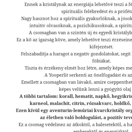
Ennek a kristálynak az energiája lehetővé teszi a f
spirituális felébredést és a prófétá
Nagy hasznot hoz a spirituális gyakorlóknak, a jóso
intuitív olvasóknak, a pszichikusoknak, a spirit
A csomagban van a szintén új és egyedi kristályb
Ez a kő az igazság köve, amely lehetővé teszi érzéseine
kifejezését.
Felszabadítja a haragot a negatív gondolatokat, segít
fóbiákat.
Tiszta és érzékeny elmét hoz létre, amely képes meg
A Yooperlit serkenti az önelfogadást és a
Emellett a csomagban van lávakő, amire cseppenthető
képes velünk lenni a gyógyító olaj 
A többi tartalom: korall, hematit, napkő, hegyikrist
karneol, malachit, citrin, rózsakvarc, holdkő,
Ezen kívül egy aventurin-lemúriai kvarckristály orgo
az életben való boldogulást, a pozitív te
Ez a csomag védelmez az átkoktól, a balesetektől, a ha
emberektől és energiáktól.