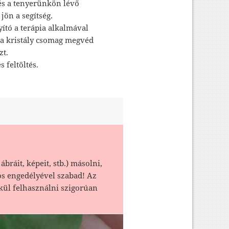
és a tenyerünkön lévő
ön a segítség.
yító a terápia alkalmával
l a kristály csomag megvéd
zt.
s feltöltés.
ábráit, képeit, stb.) másolni,
os engedélyével szabad! Az
kül felhasználni szigorúan