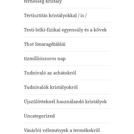
terhesség kristály
Tértisztítás kristályokkal / is /
Testi-lelki-fizikai egyensúly és a kövek
Thot Smaragdtáblái
tízmilliószoros nap
Tudnivaló az achátokról
Tudnivalók kristályokról
Újszülötteknél használandó kristályok
Uncategorized
Vásárlói vélemények a termékekről