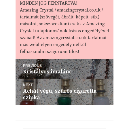
MINDEN JOG FENNTARTVA!
Amazing Crystal / amazingcrystal.co.uk /
tartalmát (szövegét, ábráit, képeit, stb.)
másolni, sokszorosítani csak az Amazing
Crystal tulajdonosának írásos engedélyével
szabad! Az amazingcrystal.co.uk tartalmát
más webhelyen engedély nélkül
felhasználni szigorúan tilos!
Bejegyzés
PREVIOUS
navigáció
Kristályos imalánc
Previous
post:
NEXT
Achát végű, szűrős cigaretta
Next
szipka
post: