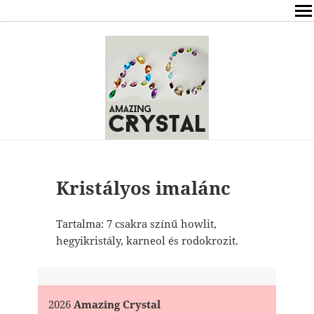
SHOP
ÍRÁSOK
ÁSVÁNYOK HATÁSAI
RÓLAM
ELÉRHETŐSÉG
Kristályos imalánc
ONLINE GYÓGYÍTÁS,TANÁCSADÁS
Tartalma: 7 csakra színű howlit,
hegyikristály, karneol és rodokrozit.
FREE
VÁSÁRLÁS / KOSÁR
2026
Amazing Crystal