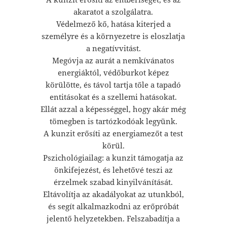
akaratot a szolgálatra.
Védelmező kő, hatása kiterjed a
személyre és a környezetre is eloszlatja
a negatívvitást.
Megóvja az aurát a nemkívánatos
energiáktól, védőburkot képez
körülötte, és távol tartja tőle a tapadó
entitásokat és a szellemi hatásokat.
Ellát azzal a képességgel, hogy akár még
tömegben is tartózkodóak legyünk.
A kunzit erősíti az energiamezőt a test
körül.
Pszichológiailag: a kunzit támogatja az
önkifejezést, és lehetővé teszi az
érzelmek szabad kinyilvánítását.
Eltávolítja az akadályokat az utunkból,
és segít alkalmazkodni az erőpróbát
jelentő helyzetekben. Felszabadítja a