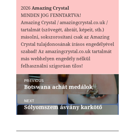
2026
Amazing Crystal
MINDEN JOG FENNTARTVA!
Amazing Crystal / amazingcrystal.co.uk /
tartalmát (szövegét, ábráit, képeit, stb.)
másolni, sokszorosítani csak az Amazing
Crystal tulajdonosának írásos engedélyével
szabad! Az amazingcrystal.co.uk tartalmát
más webhelyen engedély nélkül
felhasználni szigorúan tilos!
Bejegyzés
PREVIOUS
navigáció
Botswana achát medálok
Previous
post:
NEXT
Sólyomszem ásvány karkötő
Next
post: