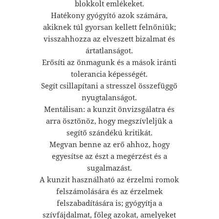
blokkolt emlékeket.
Hatékony gyógyító azok számára,
akiknek túl gyorsan kellett felnőniük;
visszahhozza az elveszett bizalmat és
ártatlanságot.
Erősíti az önmagunk és a mások iránti
tolerancia képességét.
Segít csillapítani a stresszel összefüggő
nyugtalanságot.
Mentálisan: a kunzit önvizsgálatra és
arra ösztönöz, hogy megszívleljük a
segítő szándékú kritikát.
Megvan benne az erő ahhoz, hogy
egyesítse az észt a megérzést és a
sugalmazást.
A kunzit használható az érzelmi romok
felszámolására és az érzelmek
felszabadítására is; gyógyítja a
szívfájdalmat, főleg azokat, amelyeket