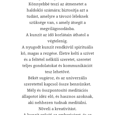
Könnyebbé teszi az átmenetet a
haldokló számára; biztosítja azt a
tudást, amelyre a távozó léleknek
szüksége van, s amely átsegít a
megvilágosodásba.
A kunzit az idő korlátain áthatol a
végtelenig.
A nyugodt kunzit rendkívül spirituális
kő, magas a rezgése. Életre kelti a szívet
és a feltétel nélküli szeretet, szeretet
teljes gondolatokat és kommunikációt
tesz lehetővé.
Békét sugároz, és az univerzális
szeretettel kapcsol össze bennünket.
Mély és összpontosító meditációs
állapotot idéz elő, és hasznos azoknak,
aki nehhezen tudnak meditálni.
Növeli a kreativitást.
A kunzit erősíti az emberiséget, és az