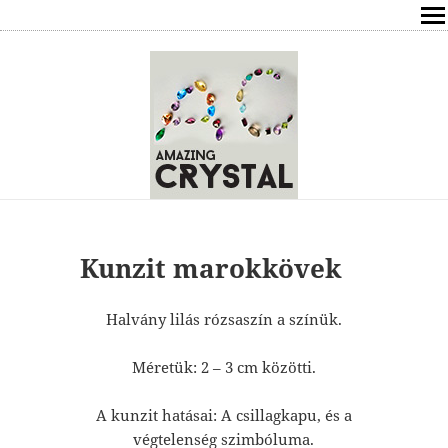
SHOP
ÍRÁSOK
ÁSVÁNYOK HATÁSAI
RÓLAM
ELÉRHETŐSÉG
Kunzit marokkövek
ONLINE GYÓGYÍTÁS,TANÁCSADÁS
Halvány lilás rózsaszín a színük.
FREE
Méretük: 2 – 3 cm közötti.
VÁSÁRLÁS / KOSÁR
A kunzit hatásai: A csillagkapu, és a
végtelenség szimbóluma.