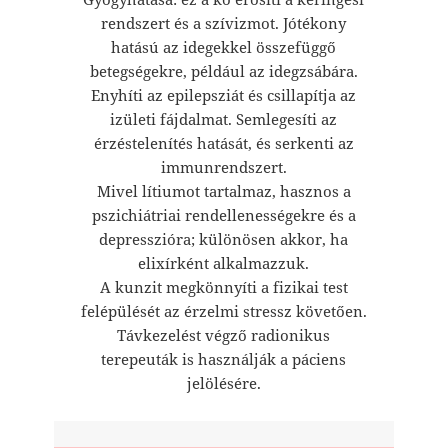
rendszert és a szívizmot. Jótékony
hatású az idegekkel összefüggő
betegségekre, például az idegzsábára.
Enyhíti az epilepsziát és csillapítja az
izületi fájdalmat. Semlegesíti az
érzéstelenítés hatását, és serkenti az
immunrendszert.
Mivel lítiumot tartalmaz, hasznos a
pszichiátriai rendellenességekre és a
depresszióra; különösen akkor, ha
elixírként alkalmazzuk.
A kunzit megkönnyíti a fizikai test
felépülését az érzelmi stressz követően.
Távkezelést végző radionikus
terepeuták is használják a páciens
jelölésére.