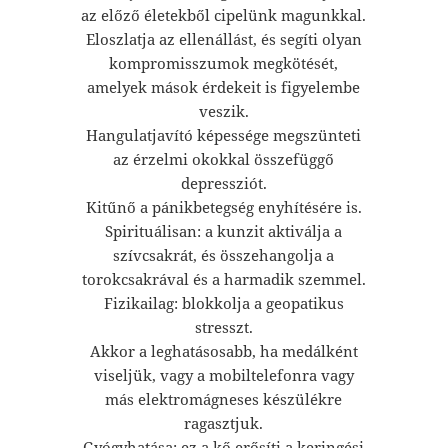
az előző életekből cipelünk magunkkal.
Eloszlatja az ellenállást, és segíti olyan
kompromisszumok megkötését,
amelyek mások érdekeit is figyelembe
veszik.
Hangulatjavító képessége megszünteti
az érzelmi okokkal összefüggő
depressziót.
Kitűnő a pánikbetegség enyhítésére is.
Spirituálisan: a kunzit aktiválja a
szívcsakrát, és összehangolja a
torokcsakrával és a harmadik szemmel.
Fizikailag: blokkolja a geopatikus
stresszt.
Akkor a leghatásosabb, ha medálként
viseljük, vagy a mobiltelefonra vagy
más elektromágneses készülékre
ragasztjuk.
Gyógyhatása: ez a kő erősíti a keringési