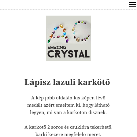
SHOP
ÍRÁSOK
ÁSVÁNYOK HATÁSAI
RÓLAM
ELÉRHETŐSÉG
Lápisz lazuli karkötő
ONLINE GYÓGYÍTÁS,TANÁCSADÁS
A kép jobb oldalán kis képen lévő
medált azért emeltem ki, hogy látható
FREE
legyen, mi van a karkötőn dísznek.
VÁSÁRLÁS / KOSÁR
A karkötő 2 soros és csuklóra tekerhető,
bárki kezére megfelelő méret.