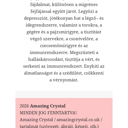
fájdalmat, különösen a migrénes
fejfájással együtt járót. Legyőzi a
depressziót, jótékonyan hat a légző– és
idegrendszerre, valamint a torokra, a
gégére és a pajzsmirigyre, a tisztítást
végző szervekre, a csontvelőre, a
csecsemőmirigyre és az
immunrendszerre. Megszünteti a
halláskárosodást, tisztítja a vért, és
serkenti az immunrendszert. Enyhíti az
álmatlanságot és a szédülést, csökkenti
a vérnyomást.
2026
Amazing Crystal
MINDEN JOG FENNTARTVA!
Amazing Crystal / amazingcrystal.co.uk /
tartalmát (szövegét, ábráit, képeit, stb.)