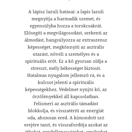
A lápisz lazuli hatásai: a lapis lazuli
megnyitja a harmadik szemet, és
egyensúlyba hozza a torokcsakrát.
Elősegíti a megvilágosodást, serkenti az
álmodást, hangsúlyozza az extraszensz
képességet, megkönnyíti az asztrális
utazást, növeli a személyes és a
spirituális erőt. Ez a kő gyorsan oldja a
stresszt, mély békességet biztosít.
Hatalmas nyugalom jellemző rá, és a
kulcsot jelenti a spirituális
képességekhez. Védelmet nyújtó kő, az
őrzőlényekkel áll kapcsolatban.
Felismeri az asztrális támadást
blokkolja, és visszatéríti az energiát
oda, ahonnan ered. A kimondott szó
erejére tanít, és visszafordítja azokat az
átkokat, rendellenességeket, amelyeket