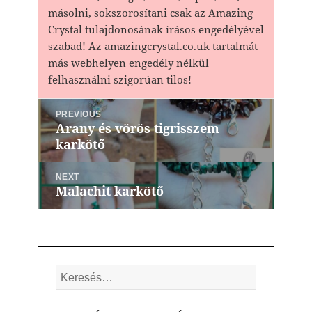
másolni, sokszorosítani csak az Amazing
Crystal tulajdonosának írásos engedélyével
szabad! Az amazingcrystal.co.uk tartalmát
más webhelyen engedély nélkül
felhasználni szigorúan tilos!
Bejegyzés
PREVIOUS
navigáció
Arany és vörös tigrisszem
Previous
karkötő
post:
NEXT
Malachit karkötő
Next
post:
Keresés: