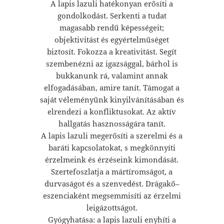
A lapis lazuli hatékonyan erősíti a
gondolkodást. Serkenti a tudat
magasabb rendű képességeit;
objektivitást és egyértelműséget
biztosít. Fokozza a kreativitást. Segít
szembenézni az igazsággal, bárhol is
bukkanunk rá, valamint annak
elfogadásában, amire tanít. Támogat a
saját véleményünk kinyilvánításában és
elrendezi a konfliktusokat. Az aktív
hallgatás hasznosságára tanít.
A lapis lazuli megerősíti a szerelmi és a
baráti kapcsolatokat, s megkönnyíti
érzelmeink és érzéseink kimondását.
Szertefoszlatja a mártíromságot, a
durvaságot és a szenvedést. Drágakő–
eszenciaként megsemmisíti az érzelmi
leigázottságot.
Gyógyhatása: a lapis lazuli enyhíti a