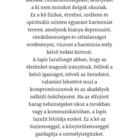
a ki nem mondott dolgok okoztak.
Ez a kő fizikai, érzelmi, szellemi és
spirituális szinten egyaránt harmóniát
teremt, amelynek hiánya depressziót,
rendellenességet és céltalanságot
eredményez, viszont a harmónia mély
belső tudást biztosít.
A lapis lazulisegít abban, hogy az
életünket magunk irányítsuk. Felfedi a
belső igazságot, növeli az öntudatot,
valamint lehetővé teszi a
kompromisszumok és az akadályok
nélküli önkifejezést. Ha az elfojtott
harag nehézségeket okoz a torokban
vagy a kommunikációban, a lapis
lazulit feloldja ezeket. Ez a kő az
őszinteséggel, a könyörületességgel
gazdagítja a személyiségünket.