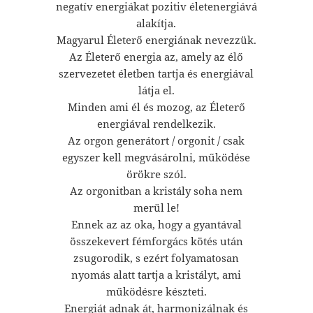
negatív energiákat pozitiv életenergiává
alakítja.
Magyarul Életerő energiának nevezzük.
Az Életerő energia az, amely az élő
szervezetet életben tartja és energiával
látja el.
Minden ami él és mozog, az Életerő
energiával rendelkezik.
Az orgon generátort / orgonit / csak
egyszer kell megvásárolni, működése
örökre szól.
Az orgonitban a kristály soha nem
merül le!
Ennek az az oka, hogy a gyantával
összekevert fémforgács kötés után
zsugorodik, s ezért folyamatosan
nyomás alatt tartja a kristályt, ami
működésre készteti.
Energiát adnak át, harmonizálnak és