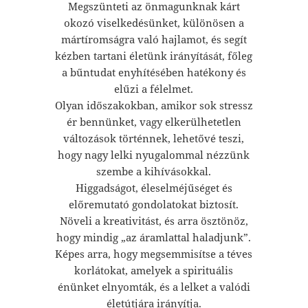
Megszünteti az önmagunknak kárt
okozó viselkedésünket, különösen a
mártíromságra való hajlamot, és segít
kézben tartani életünk irányítását, főleg
a bűntudat enyhítésében hatékony és
elűzi a félelmet.
Olyan időszakokban, amikor sok stressz
ér bennünket, vagy elkerülhetetlen
változások történnek, lehetővé teszi,
hogy nagy lelki nyugalommal nézzünk
szembe a kihívásokkal.
Higgadságot, éleselméjűséget és
előremutató gondolatokat biztosít.
Növeli a kreativitást, és arra ösztönöz,
hogy mindig „az áramlattal haladjunk”.
Képes arra, hogy megsemmisítse a téves
korlátokat, amelyek a spirituális
énünket elnyomták, és a lelket a valódi
életútjára irányítja.