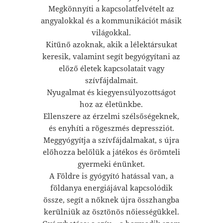
Megkönnyíti a kapcsolatfelvételt az
angyalokkal és a kommunikációt másik
világokkal.
Kitűnő azoknak, akik a lélektársukat
keresik, valamint segít begyógyítani az
előző életek kapcsolatait vagy
szívfájdalmait.
Nyugalmat és kiegyensúlyozottságot
hoz az életünkbe.
Ellenszere az érzelmi szélsőségeknek,
és enyhíti a rögeszmés depressziót.
Meggyógyítja a szívfájdalmakat, s újra
előhozza belőlük a játékos és örömteli
gyermeki énünket.
A Földre is gyógyító hatással van, a
földanya energiájával kapcsolódik
össze, segít a nőknek újra összhangba
kerülniük az ösztönös nőiességükkel.