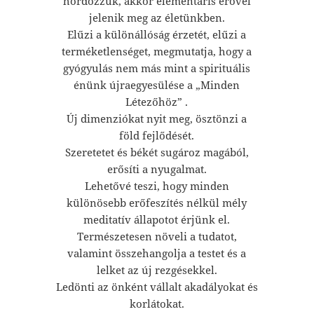
hordozzuk, akkor elementáris erővel
jelenik meg az életünkben.
Elűzi a különállóság érzetét, elűzi a
terméketlenséget, megmutatja, hogy a
gyógyulás nem más mint a spirituális
énünk újraegyesülése a „Minden
Létezőhöz” .
Új dimenziókat nyit meg, ösztönzi a
föld fejlődését.
Szeretetet és békét sugároz magából,
erősíti a nyugalmat.
Lehetővé teszi, hogy minden
különösebb erőfeszítés nélkül mély
meditatív állapotot érjünk el.
Természetesen növeli a tudatot,
valamint összehangolja a testet és a
lelket az új rezgésekkel.
Ledönti az önként vállalt akadályokat és
korlátokat.