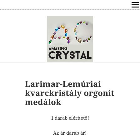
SHOP
ÍRÁSOK
ÁSVÁNYOK HATÁSAI
RÓLAM
ELÉRHETŐSÉG
Larimar-Lemúriai
kvarckristály orgonit
ONLINE GYÓGYÍTÁS,TANÁCSADÁS
medálok
FREE
1 darab elérhető!
VÁSÁRLÁS / KOSÁR
Az ár darab ár!