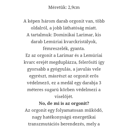
Méretük: 2,9cm
A képen három darab orgonit van, több
oldalról, a jobb láthatóság miatt.
A tartalmuk: Dominikai Larimar, kis
darab Lemúriai kvarckristályok,
fémreszelék, gyanta.
Ez az orgonit a Larimar és a Lemúriai
kvarc erejét megduplázza, felerősíti így
gyorsabb a gyógyulás, a javulás vele
egyrészt, másrészt az orgonit erős
védelmező, ez a medál egy darabja 3
méteres sugarú körben védelmezi a
viselőjét.
No, de mi is az orgonit?
Az orgonit egy folyamatosan működő,
nagy hatékonyságú energetikai
transzmutációs berendezés, mely a