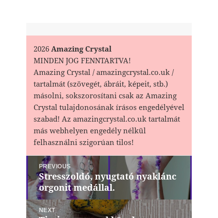
2026
Amazing Crystal
MINDEN JOG FENNTARTVA!
Amazing Crystal / amazingcrystal.co.uk /
tartalmát (szövegét, ábráit, képeit, stb.)
másolni, sokszorosítani csak az Amazing
Crystal tulajdonosának írásos engedélyével
szabad! Az amazingcrystal.co.uk tartalmát
más webhelyen engedély nélkül
felhasználni szigorúan tilos!
Bejegyzés
PREVIOUS
navigáció
Stresszoldó, nyugtató nyaklánc
Previous
orgonit medállal.
post:
NEXT