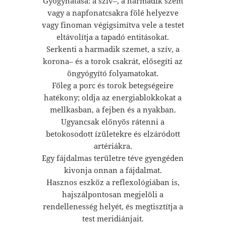
Gyógyhatása: a szív–, a harmadik szem
vagy a napfonatcsakra fölé helyezve
vagy finoman végigsimítva vele a testet
eltávolítja a tapadó entitásokat.
Serkenti a harmadik szemet, a szív, a
korona– és a torok csakrát, elősegíti az
öngyógyító folyamatokat.
Főleg a porc és torok betegségeire
hatékony; oldja az energiablokkokat a
mellkasban, a fejben és a nyakban.
Ugyancsak előnyös rátenni a
betokosodott ízületekre és elzáródott
artériákra.
Egy fájdalmas területre téve gyengéden
kivonja onnan a fájdalmat.
Hasznos eszköz a reflexológiában is,
hajszálpontosan megjelöli a
rendellenesség helyét, és megtisztítja a
test meridiánjait.