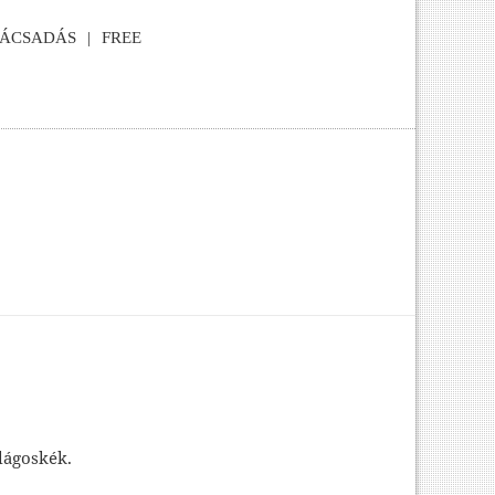
NÁCSADÁS
FREE
ilágoskék.