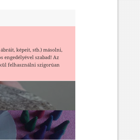
ábráit, képeit, stb.) másolni,
os engedélyével szabad! Az
kül felhasználni szigorúan