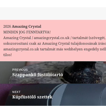
2026
Amazing Crystal
MINDEN JOG FENNTARTVA!
Amazing Crystal / amazingcrystal.co.uk / tartalmát (szövegét, 
sokszorosítani csak az Amazing Crystal tulajdonosának írás
amazingcrystal.co.uk tartalmát más webhelyen engedély nél
tilos!
Bejegyzés
navigáció
PREVIOUS
Szappankő füstölőtartó
Previous
post:
NEXT
Kúpfüstölő szettek
Next
post: