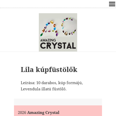
SHOP
ÍRÁSOK
ÁSVÁNYOK HATÁSAI
RÓLAM
ELÉRHETŐSÉG
Lila kúpfüstölők
ONLINE GYÓGYÍTÁS,TANÁCSADÁS
Leírása: 10 darabos, kúp formájú,
Levendula illatú füstölő.
FREE
VÁSÁRLÁS / KOSÁR
2026
Amazing Crystal