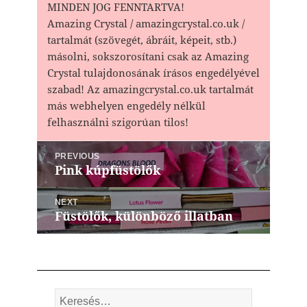
MINDEN JOG FENNTARTVA!
Amazing Crystal / amazingcrystal.co.uk /
tartalmát (szövegét, ábráit, képeit, stb.)
másolni, sokszorosítani csak az Amazing
Crystal tulajdonosának írásos engedélyével
szabad! Az amazingcrystal.co.uk tartalmát
más webhelyen engedély nélkül
felhasználni szigorúan tilos!
Bejegyzés
PREVIOUS
navigáció
Pink kúpfüstölők
Previous
post:
NEXT
Füstölők, különböző illatban
Next
post:
Keresés: