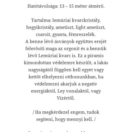
Hatótávolsága: 13 – 15 méter átmérő.
Tartalma: lemúriai kvarckristály,
hegyikristály, ametiszt, light ametiszt,
csaroit, gyanta, fémreszelék.
A benne lévő ásványok együttes erejét
felerősíti maga az orgonit és a bennük
lévő Lemúriai kvarc is. Ez a piramis
kimondottan védelemre készült, a lakás
nagyságától függően kell egyet vagy
kettőt elhelyezni otthonunkban, ha
védelmezni akarjuk a negatív
energiáktól, Ley vonalaktól, vagy
Vízértől.
/ Ha megkérdezel engem, tudok
segíteni, hogy mennyi kell. /