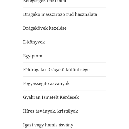
Betegségek lelki okai
Drágakő masszírozó rúd használata
Drágakövek kezelése
E-könyvek
Egyiptom
Féldrágakő-Drágakő különbsége
Fogyássegítő ásványok
Gyakran Ismételt Kérdések
Híres ásványok, kristályok
Igazi vagy hamis ásvány