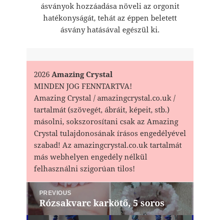
ásványok hozzáadása növeli az orgonit
hatékonyságát, tehát az éppen beletett
ásvány hatásával egészül ki.
2026
Amazing Crystal
MINDEN JOG FENNTARTVA!
Amazing Crystal / amazingcrystal.co.uk /
tartalmát (szövegét, ábráit, képeit, stb.)
másolni, sokszorosítani csak az Amazing
Crystal tulajdonosának írásos engedélyével
szabad! Az amazingcrystal.co.uk tartalmát
más webhelyen engedély nélkül
felhasználni szigorúan tilos!
Bejegyzés
PREVIOUS
navigáció
Rózsakvarc karkötő, 5 soros
Previous
post: