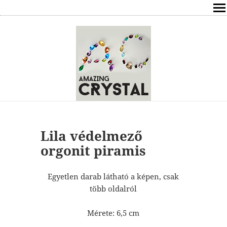
SHOP
ÍRÁSOK
ÁSVÁNYOK HATÁSAI
RÓLAM
ELÉRHETŐSÉG
Lila védelmező
orgonit piramis
ONLINE GYÓGYÍTÁS,TANÁCSADÁS
Egyetlen darab látható a képen, csak
FREE
több oldalról
VÁSÁRLÁS / KOSÁR
Mérete: 6,5 cm