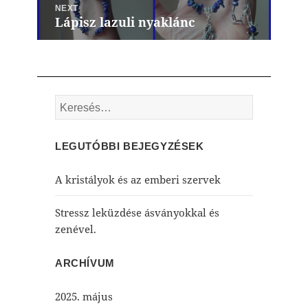
NEXT
Lápisz lazuli nyaklánc
Next
post:
Keresés:
LEGUTÓBBI BEJEGYZÉSEK
A kristályok és az emberi szervek
Stressz leküzdése ásványokkal és
zenével.
ARCHÍVUM
2025. május