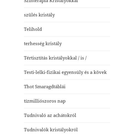
Színterápia Kristályokkal
szülés kristály
Telihold
terhesség kristály
Tértisztítás kristályokkal / is /
Testi-lelki-fizikai egyensúly és a kövek
Thot Smaragdtáblái
tízmilliószoros nap
Tudnivaló az achátokról
Tudnivalók kristályokról