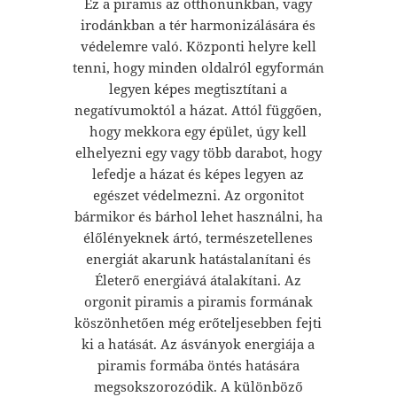
Ez a piramis az otthonunkban, vagy
irodánkban a tér harmonizálására és
védelemre való. Központi helyre kell
tenni, hogy minden oldalról egyformán
legyen képes megtisztítani a
negatívumoktól a házat. Attól függően,
hogy mekkora egy épület, úgy kell
elhelyezni egy vagy több darabot, hogy
lefedje a házat és képes legyen az
egészet védelmezni. Az orgonitot
bármikor és bárhol lehet használni, ha
élőlényeknek ártó, természetellenes
energiát akarunk hatástalanítani és
Életerő energiává átalakítani. Az
orgonit piramis a piramis formának
köszönhetően még erőteljesebben fejti
ki a hatását. Az ásványok energiája a
piramis formába öntés hatására
megsokszorozódik. A különböző