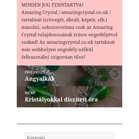
MINDEN JOG FENNTARTVA!
Amazing Crystal / amazingcrystal.co.uk /
tartalmát (szövegét, ábráit, képeit, stb.)
másolni, sokszorosítani csak az Amazing
Crystal tulajdonosának írásos engedélyével
szabad! Az amazingcrystal.co.uk tartalmát
más webhelyen engedély nélkül
felhasználni szigorúan tilos!
Bejegyzés
PREVIOUS
navigáció
Angyalkák
Previous
post:
NEXT
Kristályokkal díszített óra
Next
post:
Keresés: