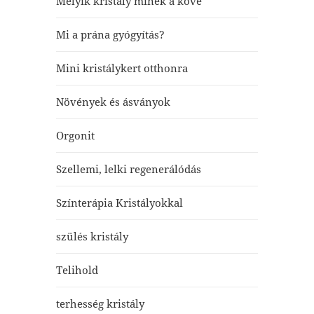
Melyik kristály minek a köve
Mi a prána gyógyítás?
Mini kristálykert otthonra
Növények és ásványok
Orgonit
Szellemi, lelki regenerálódás
Színterápia Kristályokkal
szülés kristály
Telihold
terhesség kristály