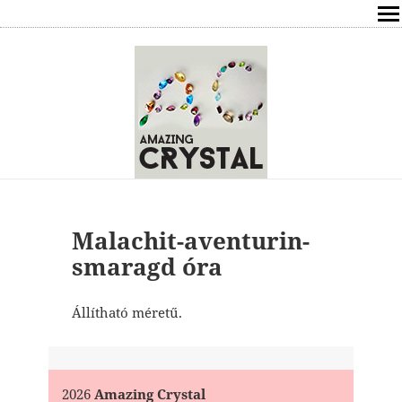
SHOP
ÍRÁSOK
ÁSVÁNYOK HATÁSAI
RÓLAM
ELÉRHETŐSÉG
Malachit-aventurin-
smaragd óra
ONLINE GYÓGYÍTÁS,TANÁCSADÁS
Állítható méretű.
FREE
VÁSÁRLÁS / KOSÁR
2026
Amazing Crystal