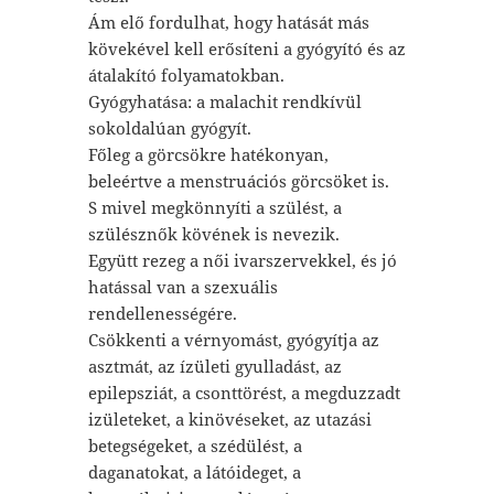
Ám elő fordulhat, hogy hatását más
kövekével kell erősíteni a gyógyító és az
átalakító folyamatokban.
Gyógyhatása: a malachit rendkívül
sokoldalúan gyógyít.
Főleg a görcsökre hatékonyan,
beleértve a menstruációs görcsöket is.
S mivel megkönnyíti a szülést, a
szülésznők kövének is nevezik.
Együtt rezeg a női ivarszervekkel, és jó
hatással van a szexuális
rendellenességére.
Csökkenti a vérnyomást, gyógyítja az
asztmát, az ízületi gyulladást, az
epilepsziát, a csonttörést, a megduzzadt
izületeket, a kinövéseket, az utazási
betegségeket, a szédülést, a
daganatokat, a látóideget, a