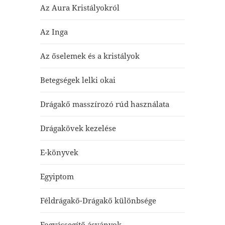
Az Aura Kristályokról
Az Inga
Az őselemek és a kristályok
Betegségek lelki okai
Drágakő masszírozó rúd használata
Drágakövek kezelése
E-könyvek
Egyiptom
Féldrágakő-Drágakő különbsége
Fogyássegítő ásványok