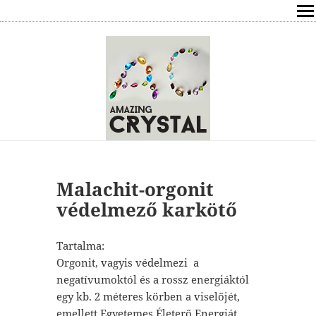
SHOP
ÍRÁSOK
ÁSVÁNYOK HATÁSAI
RÓLAM
ELÉRHETŐSÉG
Malachit-orgonit
védelmező karkötő
ONLINE GYÓGYÍTÁS,TANÁCSADÁS
Tartalma:
FREE
Orgonit, vagyis védelmezi a
negatívumoktól és a rossz energiáktól
VÁSÁRLÁS / KOSÁR
egy kb. 2 méteres körben a viselőjét,
emellett Egyetemes Életerő Energiát