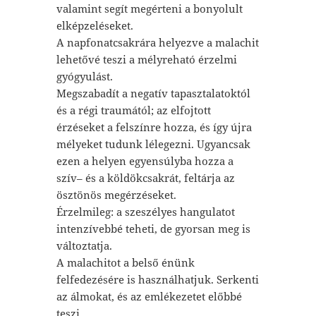
valamint segít megérteni a bonyolult
elképzeléseket.
A napfonatcsakrára helyezve a malachit
lehetővé teszi a mélyreható érzelmi
gyógyulást.
Megszabadít a negatív tapasztalatoktól
és a régi traumától; az elfojtott
érzéseket a felszínre hozza, és így újra
mélyeket tudunk lélegezni. Ugyancsak
ezen a helyen egyensúlyba hozza a
szív– és a köldökcsakrát, feltárja az
ösztönös megérzéseket.
Érzelmileg: a szeszélyes hangulatot
intenzívebbé teheti, de gyorsan meg is
változtatja.
A malachitot a belső énünk
felfedezésére is használhatjuk. Serkenti
az álmokat, és az emlékezetet előbbé
teszi.