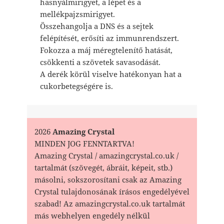
hasnyálmirigyet, a lépet és a
mellékpajzsmirigyet.
Összehangolja a DNS és a sejtek
felépítését, erősíti az immunrendszert.
Fokozza a máj méregtelenítő hatását,
csökkenti a szövetek savasodását.
A derék körül viselve hatékonyan hat a
cukorbetegségére is.
2026
Amazing Crystal
MINDEN JOG FENNTARTVA!
Amazing Crystal / amazingcrystal.co.uk /
tartalmát (szövegét, ábráit, képeit, stb.)
másolni, sokszorosítani csak az Amazing
Crystal tulajdonosának írásos engedélyével
szabad! Az amazingcrystal.co.uk tartalmát
más webhelyen engedély nélkül