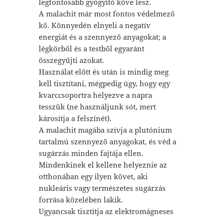
legfontosabb gyógyító köve lesz.
A malachit már most fontos védelmező
kő. Könnyedén elnyeli a negatív
energiát és a szennyező anyagokat; a
légkörből és a testből egyaránt
összegyűjti azokat.
Használat előtt és után is mindig meg
kell tisztítani, mégpedig úgy, hogy egy
kvarccsoportra helyezve a napra
tesszük (ne használjunk sót, mert
károsítja a felszínét).
A malachit magába szívja a plutónium
tartalmú szennyező anyagokat, és véd a
sugárzás minden fajtája ellen.
Mindenkinek el kellene helyeznie az
otthonában egy ilyen követ, aki
nukleáris vagy természetes sugárzás
forrása közelében lakik.
Ugyancsak tisztítja az elektromágneses