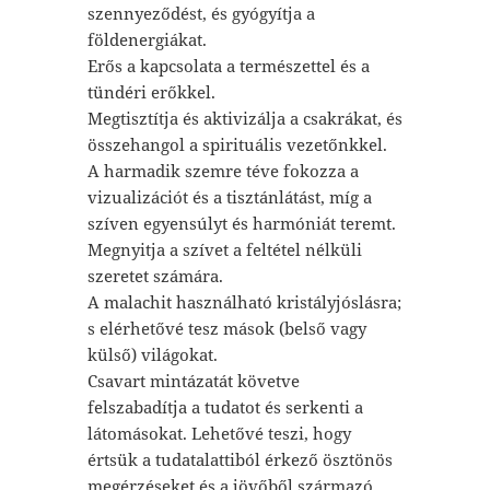
szennyeződést, és gyógyítja a
földenergiákat.
Erős a kapcsolata a természettel és a
tündéri erőkkel.
Megtisztítja és aktivizálja a csakrákat, és
összehangol a spirituális vezetőnkkel.
A harmadik szemre téve fokozza a
vizualizációt és a tisztánlátást, míg a
szíven egyensúlyt és harmóniát teremt.
Megnyitja a szívet a feltétel nélküli
szeretet számára.
A malachit használható kristályjóslásra;
s elérhetővé tesz mások (belső vagy
külső) világokat.
Csavart mintázatát követve
felszabadítja a tudatot és serkenti a
látomásokat. Lehetővé teszi, hogy
értsük a tudatalattiból érkező ösztönös
megérzéseket és a jövőből származó