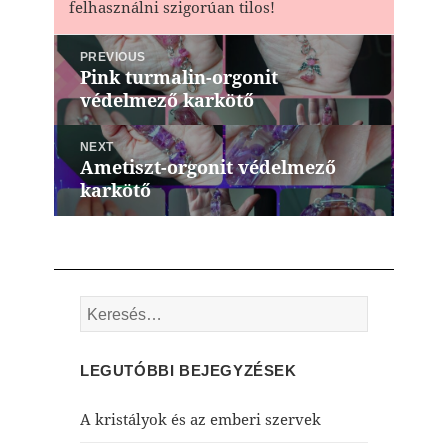
felhasználni szigorúan tilos!
Bejegyzés
PREVIOUS
navigáció
Pink turmalin-orgonit
Previous
védelmező karkötő
post:
NEXT
Ametiszt-orgonit védelmező
Next
karkötő
post:
Keresés:
LEGUTÓBBI BEJEGYZÉSEK
A kristályok és az emberi szervek