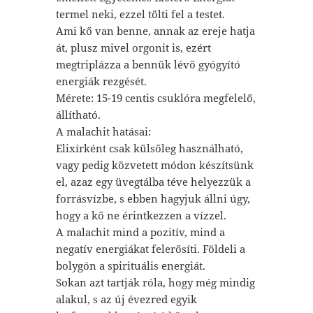
termel neki, ezzel tölti fel a testet.
Ami kő van benne, annak az ereje hatja
át, plusz mivel orgonit is, ezért
megtriplázza a bennük lévő gyógyító
energiák rezgését.
Mérete: 15-19 centis csuklóra megfelelő,
állítható.
A malachit hatásai:
Elixírként csak külsőleg használható,
vagy pedig közvetett módon készítsünk
el, azaz egy üvegtálba téve helyezzük a
forrásvízbe, s ebben hagyjuk állni úgy,
hogy a kő ne érintkezzen a vízzel.
A malachit mind a pozitív, mind a
negatív energiákat felerősíti. Földeli a
bolygón a spirituális energiát.
Sokan azt tartják róla, hogy még mindig
alakul, s az új évezred egyik