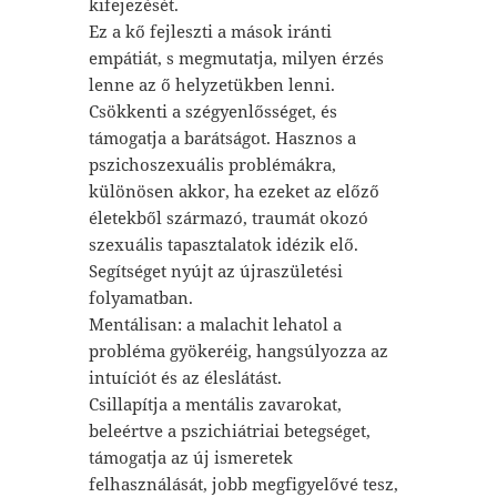
kifejezését.
Ez a kő fejleszti a mások iránti
empátiát, s megmutatja, milyen érzés
lenne az ő helyzetükben lenni.
Csökkenti a szégyenlősséget, és
támogatja a barátságot. Hasznos a
pszichoszexuális problémákra,
különösen akkor, ha ezeket az előző
életekből származó, traumát okozó
szexuális tapasztalatok idézik elő.
Segítséget nyújt az újraszületési
folyamatban.
Mentálisan: a malachit lehatol a
probléma gyökeréig, hangsúlyozza az
intuíciót és az éleslátást.
Csillapítja a mentális zavarokat,
beleértve a pszichiátriai betegséget,
támogatja az új ismeretek
felhasználását, jobb megfigyelővé tesz,