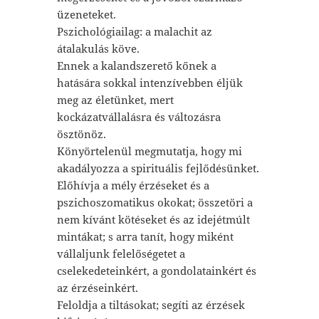
üzeneteket.
Pszichológiailag: a malachit az
átalakulás köve.
Ennek a kalandszerető kőnek a
hatására sokkal intenzívebben éljük
meg az életünket, mert
kockázatvállalásra és változásra
ösztönöz.
Könyörtelenül megmutatja, hogy mi
akadályozza a spirituális fejlődésünket.
Előhívja a mély érzéseket és a
pszichoszomatikus okokat; összetöri a
nem kívánt kötéseket és az idejétmúlt
mintákat; s arra tanít, hogy miként
vállaljunk felelőségetet a
cselekedeteinkért, a gondolatainkért és
az érzéseinkért.
Feloldja a tiltásokat; segíti az érzések