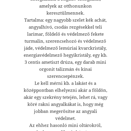
amelyek az otthonunkon
keresztülmennek.
Tartalma: egy nagyobb szelet kék achát,
angyalhívó, csodás rezgésekkel teli
larimar, földelő és védelmező fekete
turmalin, szerencsehozó és védelmező
jáde, védelmező lemúriai kvarckristály,
energiavédelmező hegyikristály, egy kb.
3 centis ametiszt drúza, egy darab mini
orgonit talizmán és kínai
szerencsepénzek.
Le kell mérni kb. a lakást és a
középpontban elhelyezni akár a földön,
akár egy szekrény tetején, lehet rá, vagy
köré rakni angyalkákat is, hogy még
jobban megerősítse az angyali
védelmet.
Az ehhez hasonló mini oltárokról,