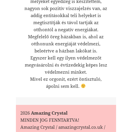
melyeket egyedileg is készítettem,
nagyon sok pozitív viszzajelzés van, az
addig entitásokkal teli helyeket is
megtisztítják és távol tartják az
otthontól a negatív energiákat.
Megfelelő öreg házakban is, ahol az
otthonunk energiáját védelmezi,
beleértve a házban lakókat is.
Egyszer kell egy ilyen védelmezőt
megvásárolni és évtizedekig képes lesz
védelmezni minket.
Mivel ez orgonit, ezért öntisztuló,
ápolni sem kell.
2026
Amazing Crystal
MINDEN JOG FENNTARTVA!
Amazing Crystal / amazingcrystal.co.uk /