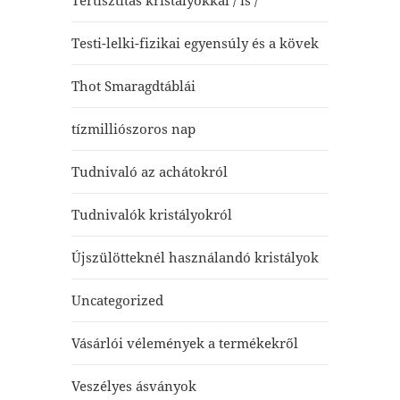
Tértisztítás kristályokkal / is /
Testi-lelki-fizikai egyensúly és a kövek
Thot Smaragdtáblái
tízmilliószoros nap
Tudnivaló az achátokról
Tudnivalók kristályokról
Újszülötteknél használandó kristályok
Uncategorized
Vásárlói vélemények a termékekről
Veszélyes ásványok