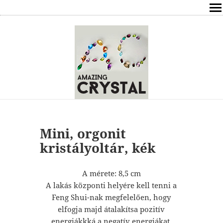
SHOP
ÍRÁSOK
ÁSVÁNYOK HATÁSAI
RÓLAM
ELÉRHETŐSÉG
Mini, orgonit
kristályoltár, kék
ONLINE GYÓGYÍTÁS,TANÁCSADÁS
A mérete: 8,5 cm
FREE
A lakás központi helyére kell tenni a
Feng Shui-nak megfelelően, hogy
VÁSÁRLÁS / KOSÁR
elfogja majd átalakítsa pozitív
energiákkká a negatív energiákat,