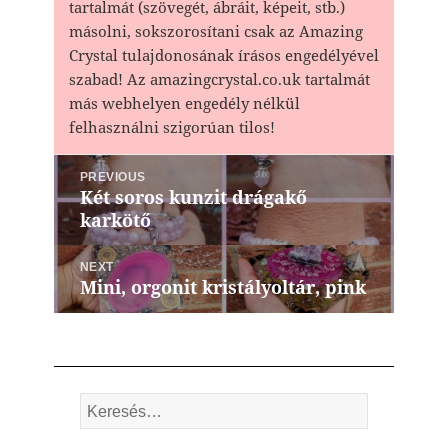
tartalmát (szövegét, ábráit, képeit, stb.)
másolni, sokszorosítani csak az Amazing
Crystal tulajdonosának írásos engedélyével
szabad! Az amazingcrystal.co.uk tartalmát
más webhelyen engedély nélkül
felhasználni szigorúan tilos!
Bejegyzés
PREVIOUS
navigáció
Két soros kunzit drágakő
Previous
karkötő
post:
NEXT
Mini, orgonit kristályoltár, pink
Next
post:
Keresés: