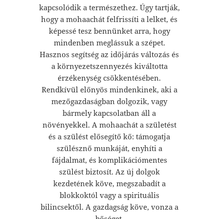
kapcsolódik a természethez. Úgy tartják,
hogy a mohaachát felfrissíti a lelket, és
képessé tesz bennünket arra, hogy
mindenben meglássuk a szépet.
Hasznos segítség az időjárás változás és
a környezetszennyezés kiváltotta
érzékenység csökkentésében.
Rendkívül előnyös mindenkinek, aki a
mezőgazdaságban dolgozik, vagy
bármely kapcsolatban áll a
növényekkel. A mohaachát a születést
és a szülést elősegítő kő: támogatja
szülésznő munkáját, enyhíti a
fájdalmat, és komplikációmentes
szülést biztosít. Az új dolgok
kezdetének köve, megszabadít a
blokkoktól vagy a spirituális
bilincsektől. A gazdagság köve, vonza a
bőséget.