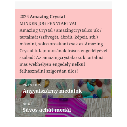
2026
Amazing Crystal
MINDEN JOG FENNTARTVA!
Amazing Crystal / amazingcrystal.co.uk /
tartalmát (szövegét, ábráit, képeit, stb.)
másolni, sokszorosítani csak az Amazing
Crystal tulajdonosának írásos engedélyével
szabad! Az amazingcrystal.co.uk tartalmát
más webhelyen engedély nélkül
felhasználni szigorúan tilos!
Bejegyzés
PREVIOUS
navigáció
Angyalszárny medálok
Previous
post:
NEXT
Sávos achát medál
Next
post: