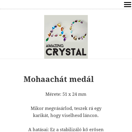
SHOP
ÍRÁSOK
ÁSVÁNYOK HATÁSAI
RÓLAM
ELÉRHETŐSÉG
Mohaachát medál
ONLINE GYÓGYÍTÁS,TANÁCSADÁS
Mérete: 51 x 24 mm
FREE
Mikor megvásárlod, teszek rá egy
karikát, hogy viselhesd láncon.
VÁSÁRLÁS / KOSÁR
A hatásai: Ez a stabilizáló kő erősen