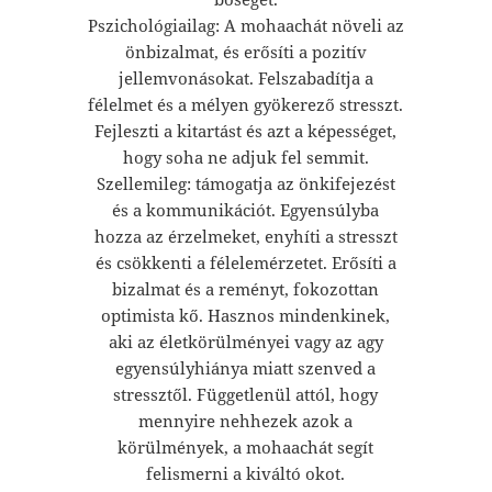
Pszichológiailag: A mohaachát növeli az
önbizalmat, és erősíti a pozitív
jellemvonásokat. Felszabadítja a
félelmet és a mélyen gyökerező stresszt.
Fejleszti a kitartást és azt a képességet,
hogy soha ne adjuk fel semmit.
Szellemileg: támogatja az önkifejezést
és a kommunikációt. Egyensúlyba
hozza az érzelmeket, enyhíti a stresszt
és csökkenti a félelemérzetet. Erősíti a
bizalmat és a reményt, fokozottan
optimista kő. Hasznos mindenkinek,
aki az életkörülményei vagy az agy
egyensúlyhiánya miatt szenved a
stressztől. Függetlenül attól, hogy
mennyire nehhezek azok a
körülmények, a mohaachát segít
felismerni a kiváltó okot.