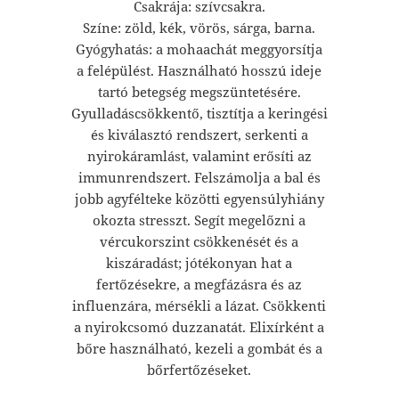
Csakrája: szívcsakra.
Színe: zöld, kék, vörös, sárga, barna.
Gyógyhatás: a mohaachát meggyorsítja
a felépülést. Használható hosszú ideje
tartó betegség megszüntetésére.
Gyulladáscsökkentő, tisztítja a keringési
és kiválasztó rendszert, serkenti a
nyirokáramlást, valamint erősíti az
immunrendszert. Felszámolja a bal és
jobb agyfélteke közötti egyensúlyhiány
okozta stresszt. Segít megelőzni a
vércukorszint csökkenését és a
kiszáradást; jótékonyan hat a
fertőzésekre, a megfázásra és az
influenzára, mérsékli a lázat. Csökkenti
a nyirokcsomó duzzanatát. Elixírként a
bőre használható, kezeli a gombát és a
bőrfertőzéseket.