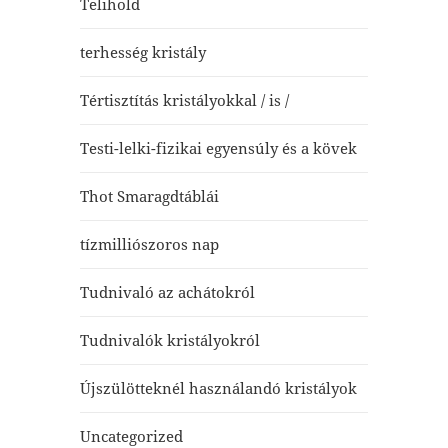
Telihold
terhesség kristály
Tértisztítás kristályokkal / is /
Testi-lelki-fizikai egyensúly és a kövek
Thot Smaragdtáblái
tízmilliószoros nap
Tudnivaló az achátokról
Tudnivalók kristályokról
Újszülötteknél használandó kristályok
Uncategorized