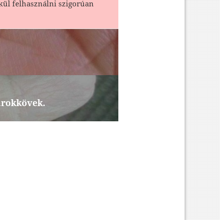
kül felhasználni szigorúan
arokkövek.