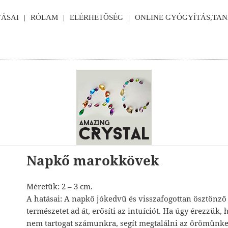
ÁSAI
RÓLAM
ELÉRHETŐSÉG
ONLINE GYÓGYÍTÁS,TA
Napkő marokkövek
Méretük: 2 – 3 cm.
A hatásai: A napkő jókedvű és visszafogottan ösztönző 
természetet ad át, erősíti az intuíciót. Ha úgy érezzük, 
nem tartogat számunkra, segít megtalálni az örömünket