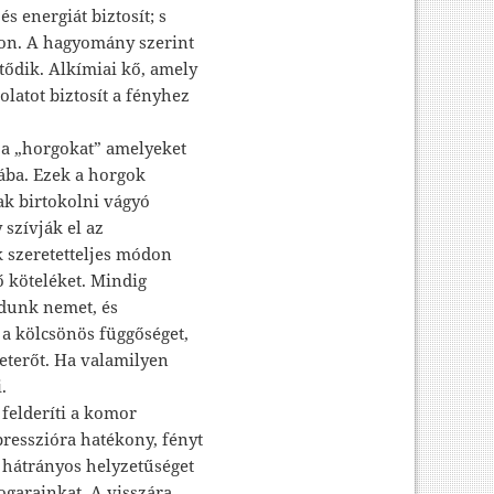
s energiát biztosít; s
jon. A hagyomány szerint
tődik. Alkímiai kő, amely
olatot biztosít a fényhez
 a „horgokat” amelyeket
ába. Ezek a horgok
ak birtokolni vágyó
 szívják el az
 szeretetteljes módon
ő köteléket. Mindig
dunk nemet, és
a kölcsönös függőséget,
leterőt. Ha valamilyen
.
felderíti a komor
resszióra hatékony, fényt
 a hátrányos helyzetűséget
bogarainkat. A visszára