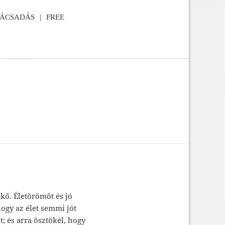
NÁCSADÁS
FREE
kő. Életörömöt és jó
hogy az élet semmi jót
; és arra ösztökél, hogy