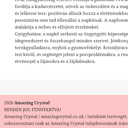
fordítja a kudarcérzetet, növeli az önbecsülést és a ma
és lelkessé tesz: pozitívan állunk hozzá a történésekh
pesszimista sem tud ellenállni a napkőnak. A napfonat
átalakítja a terhes és elfojtott érzelmeket.
Gyógyhatása: a napkő serkenti az öngyógyító képességet
idegrendszert és összehangol minden szervet. Jótékon
torokgyulladásra, enyhíti a gyomorfekélyt. Kristályrács
test körül, és segítséget jelent a porcproblémákra, a r
érvénnyel a fájásokra és a fájdalmakra.
2026
Amazing Crystal
MINDEN JOG FENNTARTVA!
Amazing Crystal / amazingcrystal.co.uk / tartalmát (szövegét, 
sokszorosítani csak az Amazing Crystal tulajdonosának írás