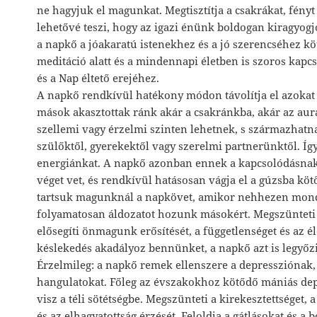
ne hagyjuk el magunkat. Megtisztítja a csakrákat, fényt é
lehetővé teszi, hogy az igazi énünk boldogan kiragyog
a napkő a jóakaratú istenekhez és a jó szerencséhez kö
meditáció alatt és a mindennapi életben is szoros kapcs
és a Nap éltető erejéhez.
A napkő rendkívül hatékony módon távolítja el azokat
mások akasztottak ránk akár a csakránkba, akár az aur
szellemi vagy érzelmi szinten lehetnek, s származhatn
szülőktől, gyerekektől vagy szerelmi partnerünktől. Így
energiánkat. A napkő azonban ennek a kapcsolódásnak
véget vet, és rendkívül hatásosan vágja el a gúzsba köt
tartsuk magunknál a napkövet, amikor nehhezen mon
folyamatosan áldozatot hozunk másokért. Megszünteti 
elősegíti önmagunk erősítését, a függetlenséget és az é
késlekedés akadályoz bennünket, a napkő azt is legyőzi
Érzelmileg: a napkő remek ellenszere a depressziónak, 
hangulatokat. Főleg az évszakokhoz kötődő mániás dep
visz a téli sötétségbe. Megszünteti a kirekesztettséget,
és az elhagyatottság érzését. Feloldja a gátlásokat és a 