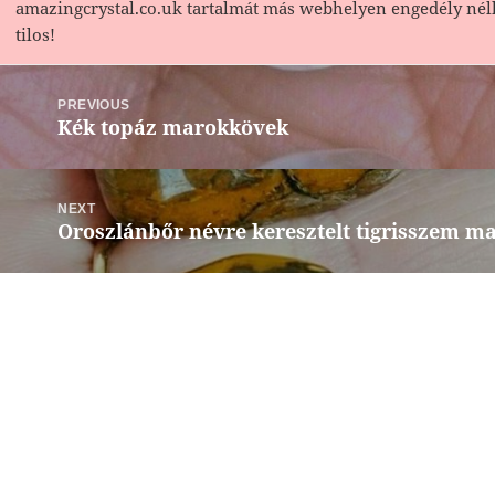
amazingcrystal.co.uk tartalmát más webhelyen engedély nél
tilos!
Bejegyzés
navigáció
PREVIOUS
Kék topáz marokkövek
Previous
post:
NEXT
Oroszlánbőr névre keresztelt tigrisszem m
Next
post: