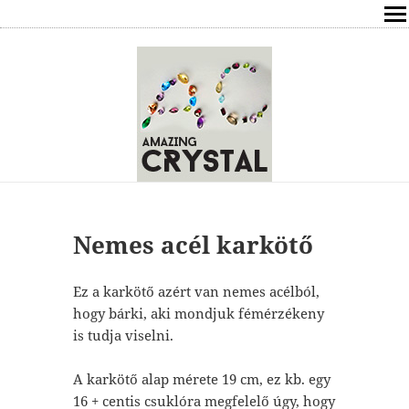
SHOP
ÍRÁSOK
ÁSVÁNYOK HATÁSAI
RÓLAM
ELÉRHETŐSÉG
Nemes acél karkötő
ONLINE GYÓGYÍTÁS,TANÁCSADÁS
Ez a karkötő azért van nemes acélból,
hogy bárki, aki mondjuk fémérzékeny
FREE
is tudja viselni.
VÁSÁRLÁS / KOSÁR
A karkötő alap mérete 19 cm, ez kb. egy
16 + centis csuklóra megfelelő úgy, hogy