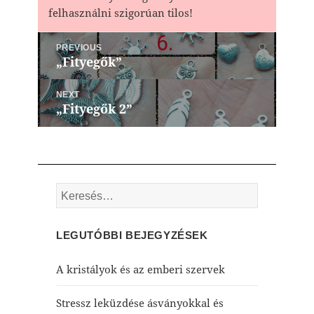
felhasználni szigorúan tilos!
Bejegyzés
PREVIOUS
navigáció
„Fityegők”
Previous
post:
NEXT
„Fityegők 2”
Next
post:
Keresés:
LEGUTÓBBI BEJEGYZÉSEK
A kristályok és az emberi szervek
Stressz leküzdése ásványokkal és