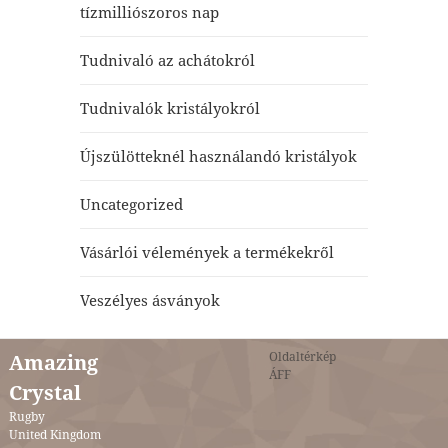
tízmilliószoros nap
Tudnivaló az achátokról
Tudnivalók kristályokról
Újszülötteknél használandó kristályok
Uncategorized
Vásárlói vélemények a termékekről
Veszélyes ásványok
Oldaltérkép
Amazing
ÁFF
Crystal
Rugby
United Kingdom