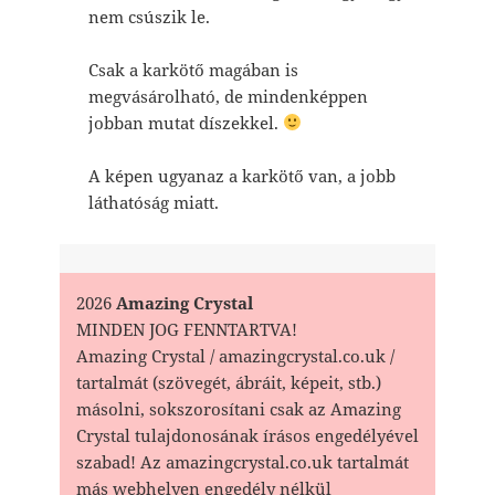
nem csúszik le.
Csak a karkötő magában is
megvásárolható, de mindenképpen
jobban mutat díszekkel.
A képen ugyanaz a karkötő van, a jobb
láthatóság miatt.
2026
Amazing Crystal
MINDEN JOG FENNTARTVA!
Amazing Crystal / amazingcrystal.co.uk /
tartalmát (szövegét, ábráit, képeit, stb.)
másolni, sokszorosítani csak az Amazing
Crystal tulajdonosának írásos engedélyével
szabad! Az amazingcrystal.co.uk tartalmát
más webhelyen engedély nélkül