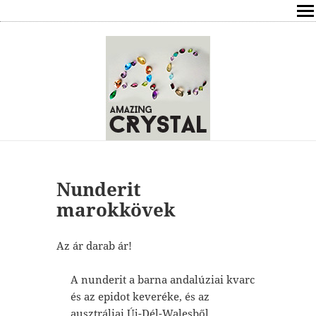
SHOP
ÍRÁSOK
ÁSVÁNYOK HATÁSAI
RÓLAM
ELÉRHETŐSÉG
Nunderit
marokkövek
ONLINE GYÓGYÍTÁS,TANÁCSADÁS
Az ár darab ár!
FREE
A nunderit a barna andalúziai kvarc
VÁSÁRLÁS / KOSÁR
és az epidot keveréke, és az
ausztráliai Új-Dél-Walesből