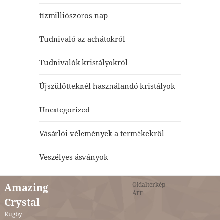
tízmilliószoros nap
Tudnivaló az achátokról
Tudnivalók kristályokról
Újszülötteknél használandó kristályok
Uncategorized
Vásárlói vélemények a termékekről
Veszélyes ásványok
Oldaltérkép
Amazing
ÁFF
Crystal
Rugby