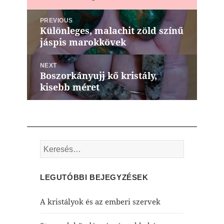
Bejegyzés
PREVIOUS
navigáció
Különleges, malachit zöld színű
Previous
jáspis marokkövek
post:
NEXT
Boszorkányujj kő kristály,
Next
kisebb méret
post:
Keresés:
LEGUTÓBBI BEJEGYZÉSEK
A kristályok és az emberi szervek