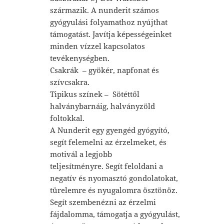
származik. A nunderit számos
gyógyulási folyamathoz nyújthat
támogatást. Javítja képességeinket
minden vízzel kapcsolatos
tevékenységben.
Csakrák – gyökér, napfonat és
szívcsakra.
Tipikus színek – Sötéttől
halványbarnáig, halványzöld
foltokkal.
A Nunderit egy gyengéd gyógyító,
segít felemelni az érzelmeket, és
motivál a legjobb
teljesítményre. Segít feloldani a
negatív és nyomasztó gondolatokat,
türelemre és nyugalomra ösztönöz.
Segít szembenézni az érzelmi
fájdalomma, támogatja a gyógyulást,