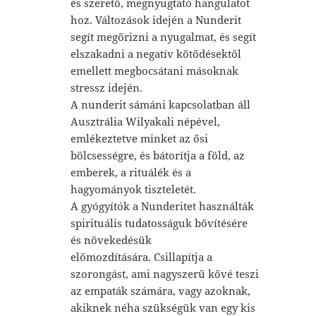
és szerető, megnyugtató hangulatot
hoz. Változások idején a Nunderit
segít megőrizni a nyugalmat, és segít
elszakadni a negatív kötődésektől
emellett megbocsátani másoknak
stressz idején.
A nunderit sámáni kapcsolatban áll
Ausztrália Wilyakali népével,
emlékeztetve minket az ősi
bölcsességre, és bátorítja a föld, az
emberek, a rituálék és a
hagyományok tiszteletét.
A gyógyítók a Nunderitet használták
spirituális tudatosságuk bővítésére
és növekedésük
előmozdítására. Csillapítja a
szorongást, ami nagyszerű kővé teszi
az empaták számára, vagy azoknak,
akiknek néha szükségük van egy kis