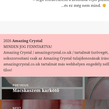
…és ez még nem mind.
2026
Amazing Crystal
MINDEN JOG FENNTARTVA!
Amazing Crystal / amazingcrystal.co.uk / tartalmát (szövegét, 
sokszorosítani csak az Amazing Crystal tulajdonosának írás
amazingcrystal.co.uk tartalmát más webhelyen engedély nél
tilos!
Bejegyzés
navigáció
PREVIOUS
Macskaszem karkötő
Previous
post:
NEXT