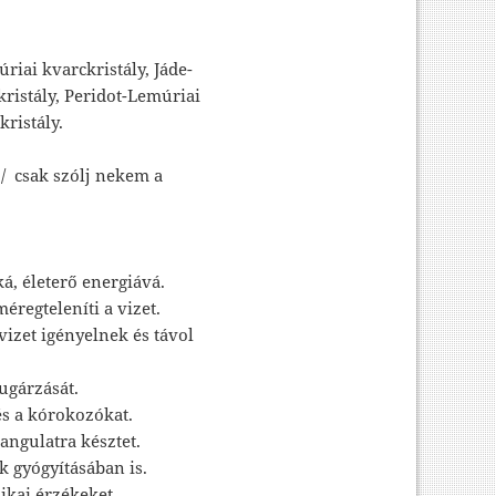
iai kvarckristály, Jáde-
ristály, Peridot-Lemúriai
ristály.
 / csak szólj nekem a
ká, életerő energiává.
méregteleníti a vizet.
izet igényelnek és távol
ugárzását.
 és a kórokozókat.
hangulatra késztet.
 gyógyításában is.
ikai érzékeket.