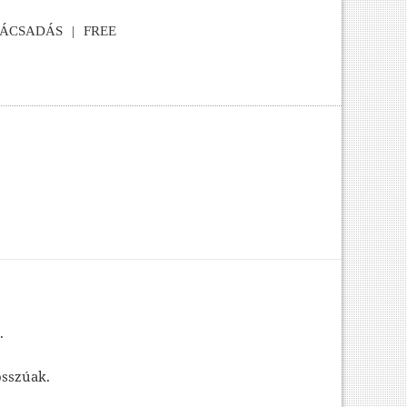
NÁCSADÁS
FREE
.
osszúak.