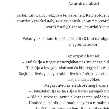
Az áruk darab ár!
Tartalmuk, balról jobbra a tenyeremen: Karneol-Lemúr
Lemúriai kvarckristály, Mix ásványok-Lemúriai kvarck
kvarckristály, Gránát-Lemúriai kvarck
Vékony ezüst lánc hozzá elérhető / 8 font darabja
megrendeléskor.
Az orgonit hatásai:
– Átalakítja a negatív energiákat pozitív energiák
– Tisztítja a levegőt lakásban és kint egyaránt és 
– Segíti a növények gyorsabb növekedését, kevesebb v
tartja a kártevőket.
– Megszünteti az elektroszmog káros s
– Hatástalanítja és taszítja a káros anyagokat
– Oldja a stresszt, javítja a közérzetet, boldog 
– Hatásos a krónikus álmatlanság és a rémálmok
– Segít felébreszteni a bennünk rejlő pszich