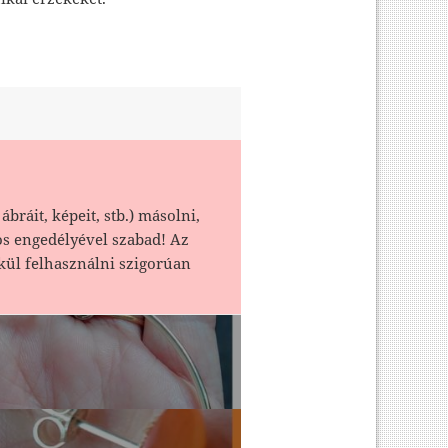
ábráit, képeit, stb.) másolni,
os engedélyével szabad! Az
kül felhasználni szigorúan