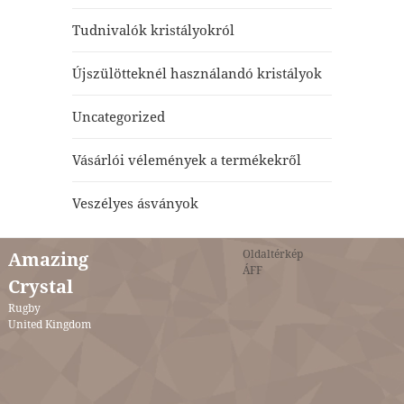
Tudnivalók kristályokról
Újszülötteknél használandó kristályok
Uncategorized
Vásárlói vélemények a termékekről
Veszélyes ásványok
Oldaltérkép
Amazing
ÁFF
Crystal
Rugby
United Kingdom