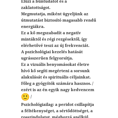
Elűzi a bűntudatot és a
zaklatottságot.
Megmutatja, miként ügyeljünk az
útmutatást biztosító magasabb rendű
energiákra.
Ez a kő megszabadít a negatív
mintáktól és régi rezgésektől, így
elérhetővé teszi az új frekvenciát.
A pszichológiai kezelés hatását
ugrásszerűen felgyorsítja.
Ez a vizuális benyomásokat életre
hívó kő segíti megérteni a sorsunk
alakulását és spirituális céljainkat.
Főleg a gyógyítók számára hasznos. /
ezért is az én egyik nagy kedvencem
/
Pszichológiailag: a peridot csillapítja
a féltékenységet, a sértődöttséget, a
rosszindulatot, méghozzá anélkül,