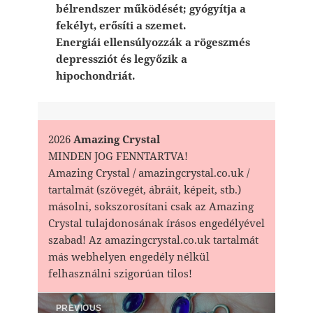
bélrendszer működését; gyógyítja a
fekélyt, erősíti a szemet.
Energiái ellensúlyozzák a rögeszmés
depressziót és legyőzik a
hipochondriát.
2026
Amazing Crystal
MINDEN JOG FENNTARTVA!
Amazing Crystal / amazingcrystal.co.uk /
tartalmát (szövegét, ábráit, képeit, stb.)
másolni, sokszorosítani csak az Amazing
Crystal tulajdonosának írásos engedélyével
szabad! Az amazingcrystal.co.uk tartalmát
más webhelyen engedély nélkül
felhasználni szigorúan tilos!
Bejegyzés
PREVIOUS