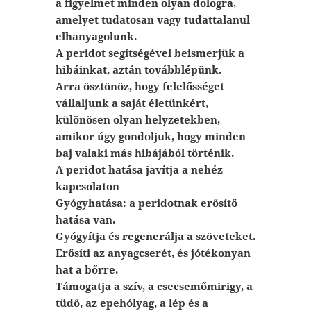
a figyelmet minden olyan dologra,
amelyet tudatosan vagy tudattalanul
elhanyagolunk.
A peridot segítségével beismerjük a
hibáinkat, aztán továbblépünk.
Arra ösztönöz, hogy felelősséget
vállaljunk a saját életünkért,
különösen olyan helyzetekben,
amikor úgy gondoljuk, hogy minden
baj valaki más hibájából történik.
A peridot hatása javítja a nehéz
kapcsolaton
Gyógyhatása: a peridotnak erősítő
hatása van.
Gyógyítja és regenerálja a szöveteket.
Erősíti az anyagcserét, és jótékonyan
hat a bőrre.
Támogatja a szív, a csecsemőmirigy, a
tüdő, az epehólyag, a lép és a