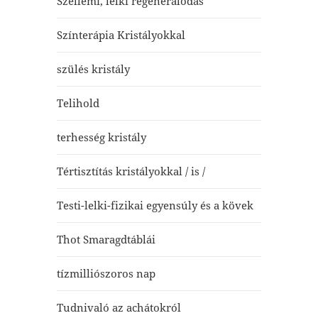
Szellemi, lelki regenerálódás
Színterápia Kristályokkal
szülés kristály
Telihold
terhesség kristály
Tértisztítás kristályokkal / is /
Testi-lelki-fizikai egyensúly és a kövek
Thot Smaragdtáblái
tízmilliószoros nap
Tudnivaló az achátokról