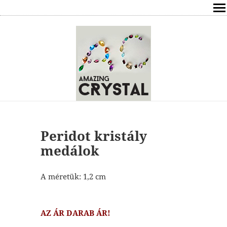
SHOP
ÍRÁSOK
ÁSVÁNYOK HATÁSAI
RÓLAM
ELÉRHETŐSÉG
Peridot kristály
medálok
ONLINE GYÓGYÍTÁS,TANÁCSADÁS
A méretük: 1,2 cm
FREE
VÁSÁRLÁS / KOSÁR
AZ ÁR DARAB ÁR!