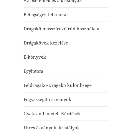
Az őselemek és a kristályok
Betegségek lelki okai
Drágakő masszírozó rúd használata
Drágakövek kezelése
E-könyvek
Egyiptom
Féldrágakő-Drágakő különbsége
Fogyássegítő ásványok
Gyakran Ismételt Kérdések
Híres ásványok, kristályok