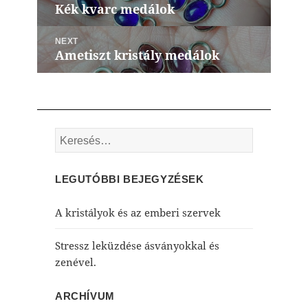
navigáció
Kék kvarc medálok
Previous
post:
NEXT
Ametiszt kristály medálok
Next
post:
Keresés:
LEGUTÓBBI BEJEGYZÉSEK
A kristályok és az emberi szervek
Stressz leküzdése ásványokkal és
zenével.
ARCHÍVUM