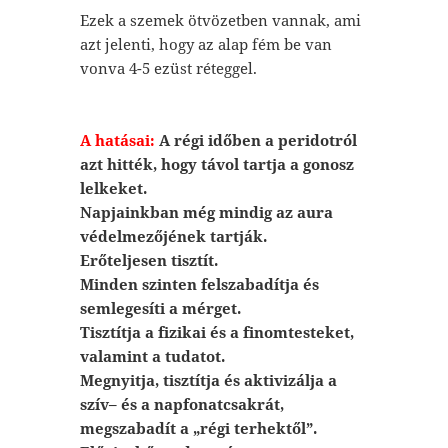
Ezek a szemek ötvözetben vannak, ami
azt jelenti, hogy az alap fém be van
vonva 4-5 ezüst réteggel.
A hatásai:
A régi időben a peridotról
azt hitték, hogy távol tartja a gonosz
lelkeket.
Napjainkban még mindig az aura
védelmezőjének tartják.
Erőteljesen tisztít.
Minden szinten felszabadítja és
semlegesíti a mérget.
Tisztítja a fizikai és a finomtesteket,
valamint a tudatot.
Megnyitja, tisztítja és aktivizálja a
szív– és a napfonatcsakrát,
megszabadít a „régi terhektől”.