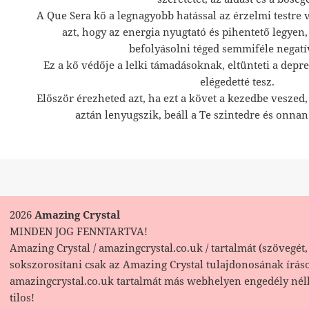
A Que Sera kő a legnagyobb hatással az érzelmi testre 
azt, hogy az energia nyugtató és pihentető legyen
befolyásolni téged semmiféle negatí
Ez a kő védője a lelki támadásoknak, eltünteti a depres
elégedetté tesz.
Először érezheted azt, ha ezt a követ a kezedbe veszed
aztán lenyugszik, beáll a Te szintedre és onna
2026
Amazing Crystal
MINDEN JOG FENNTARTVA!
Amazing Crystal / amazingcrystal.co.uk / tartalmát (szövegét, 
sokszorosítani csak az Amazing Crystal tulajdonosának írás
amazingcrystal.co.uk tartalmát más webhelyen engedély nél
tilos!