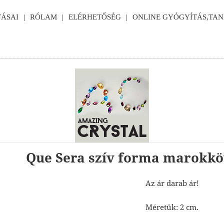
ÁSAI
RÓLAM
ELÉRHETŐSÉG
ONLINE GYÓGYÍTÁS,TA
Que Sera szív forma marokk
Az ár darab ár!
Méretük: 2 cm.