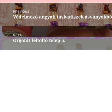
Bejegyzés
navigáció
PREVIOUS
Védelmező angyali táskadíszek ásványokbó
Previous
post:
NEXT
Orgonit feltöltő telep 5.
Next
post: