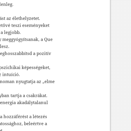
lenleg.
st az élethelyzetet.
tővé teszi eseményeket
a legjobb.
gy meggyógyítsanak, a Que
lesz.
eghosszabbítsd a pozitív
pszichikai képességeket,
z intuíció.
finoman nyugtatja az „elme
ban tartja a csakrákat.
tenergia akadálytalanul
a hozzáférést a létezés
tossághoz, beleértve a
t.