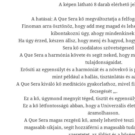
A képen látható 8 darab elérhető je
A hatásai: A Que Sera kő megváltoztatja a felfogá
Finoman arra ösztönöz, hogy add meg magad és lehe
kibontakozni úgy, ahogy mindenkinek 
Ha úgy érzed, készen állsz, hogy menj és hagyod, ho
Sera kő csodálatos szövetségesed 
A Que Sera a harmónia követe és segít neked, hogy m
tulajdonságaidat.
Erősíti az egyensúlyt és a harmóniát és a növekvő is 
mint például a hallás, tisztánlátás és a
A Que Sera kiváló kő meditációs gyakorlathoz, mivel 
fecsegését „,.
Ez a kő, úgymond megnyit téged, tisztít és egyensúly
Ez a kő létfontosságú abban, hogy a Univerzális éle
áramolhasson.
A Que Sera magas rezgésű kő, amely lehetővé teszi 
magasabb síkjain, segít hozzáférni a magasabb tuda
szeretetet, az áldást és a bősége