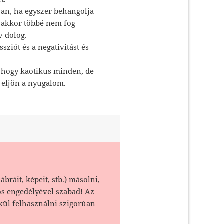
van, ha egyszer behangolja
, akkor többé nem fog
v dolog.
sziót és a negativitást és
, hogy kaotikus minden, de
n eljön a nyugalom.
ábráit, képeit, stb.) másolni,
os engedélyével szabad! Az
kül felhasználni szigorúan