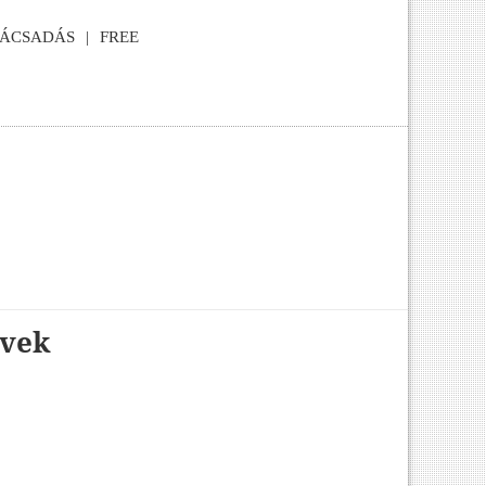
NÁCSADÁS
FREE
övek