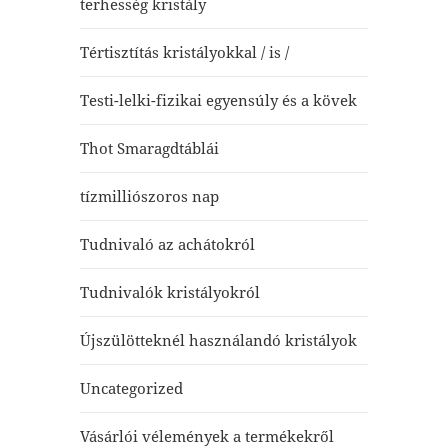
terhesség kristály
Tértisztítás kristályokkal / is /
Testi-lelki-fizikai egyensúly és a kövek
Thot Smaragdtáblái
tízmilliószoros nap
Tudnivaló az achátokról
Tudnivalók kristályokról
Újszülötteknél használandó kristályok
Uncategorized
Vásárlói vélemények a termékekről