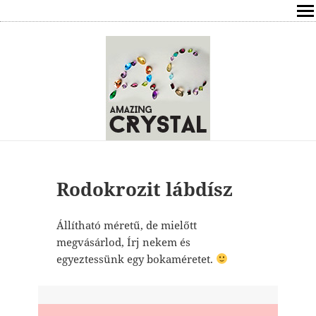
SHOP
ÍRÁSOK
ÁSVÁNYOK HATÁSAI
RÓLAM
ELÉRHETŐSÉG
Rodokrozit lábdísz
ONLINE GYÓGYÍTÁS,TANÁCSADÁS
Állítható méretű, de mielőtt
megvásárlod, Írj nekem és
FREE
egyeztessünk egy bokaméretet.
VÁSÁRLÁS / KOSÁR