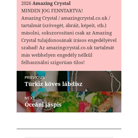
2026
Amazing Crystal
MINDEN JOG FENNTARTVA!
Amazing Crystal / amazingcrystal.co.uk /
tartalmát (szövegét, ábráit, képeit, stb.)
másolni, sokszorosítani csak az Amazing
Crystal tulajdonosának írásos engedélyével
szabad! Az amazingcrystal.co.uk tartalmát
más webhelyen engedély nélkül
felhasználni szigorúan tilos!
Bejegyzés
PREVIOUS
navigáció
Türkiz köves lábdísz
Previous
post:
NEXT
Óceáni jáspis
Next
post: