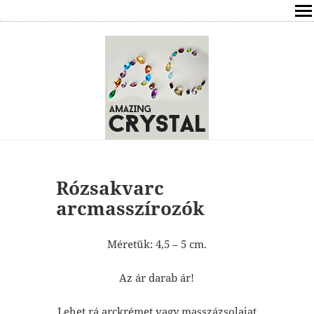
SHOP
ÍRÁSOK
ÁSVÁNYOK HATÁSAI
RÓLAM
ELÉRHETŐSÉG
Rózsakvarc
arcmasszírozók
ONLINE GYÓGYÍTÁS,TANÁCSADÁS
Méretük: 4,5 – 5 cm.
FREE
Az ár darab ár!
VÁSÁRLÁS / KOSÁR
Lehet rá arckrémet vagy masszázsolajat