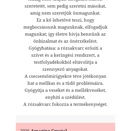
szeretetét, sem pedig szeretni másokat,
amíg nem szeretjük önmagunkat.
Ez a kő lehetővé teszi, hogy
megbocsássunk magunknak, elfogadjuk
magunkat; így életre hívja bennünk az
önbizalmat és az önérzékelést.
Gyógyhatása: a rózsakvarc erősíti a
szívet és a keringési rendszert, a
testfolyadékokból eltávolítja a
szennyező anyagokat.
A csecsemőmirigyekre téve jótékonyan
hat a mellkas és a tüdő problémáira.
Gyógyítja a veséket és a mellékveséket,
enyhíti a szédülést.
A rózsakvarc fokozza a termékenységet.
2026
Amazing Crystal