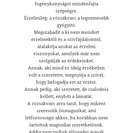
fogénykonyságot mindenfajta
szépségre.
Érzelmileg: a rózsakvarc a legnemesebb
gyógyító.
Megszabadít a ki nem mondott
érzelmektől és a szívfájdalomtól,
átalakítja azokat az érzelmi
viszonyokat, amelyek már nem
szolgálják az érdekeinket.
Annak, aki mind ez ideig érzéketlen
volt a szeretetre, megnyitja a szívét,
hogy befogadja ezt az érzést.
Annak pedig, aki szeretett, de csalódnia
kellett, enyhíti a bánatát.
A rózsakvarc arra tanít, hogy miként
szeressük önmagunkat, ami
létfontosságú akkor, ha korábban nem
tartottuk magunkat szerethetőnek.
Addig nem tudjuk elfogadni mások