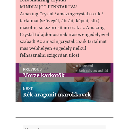
MINDEN JOG FENNTARTVA!
Amazing Crystal / amazingcrystal.co.uk /
tartalmát (szövegét, ábráit, képeit, stb.)
másolni, sokszorosítani csak az Amazing
Crystal tulajdonosának írásos engedélyével
szabad! Az amazingcrystal.co.uk tartalmát
más webhelyen engedély nélkül
felhasználni szigorúan tilos!
Bejegyzés
PREVIOUS
navigáció
Morze karkötők
Previous
post:
NEXT
Kék aragonit marokkövek
Next
post:
Keresés: