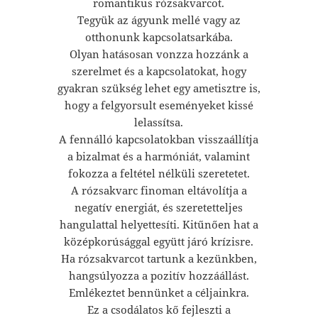
romantikus rózsakvarcot.
Tegyük az ágyunk mellé vagy az
otthonunk kapcsolatsarkába.
Olyan hatásosan vonzza hozzánk a
szerelmet és a kapcsolatokat, hogy
gyakran szükség lehet egy ametisztre is,
hogy a felgyorsult eseményeket kissé
lelassítsa.
A fennálló kapcsolatokban visszaállítja
a bizalmat és a harmóniát, valamint
fokozza a feltétel nélküli szeretetet.
A rózsakvarc finoman eltávolítja a
negatív energiát, és szeretetteljes
hangulattal helyettesíti. Kitűnően hat a
középkorúsággal együtt járó krízisre.
Ha rózsakvarcot tartunk a kezünkben,
hangsúlyozza a pozitív hozzáállást.
Emlékeztet bennünket a céljainkra.
Ez a csodálatos kő fejleszti a