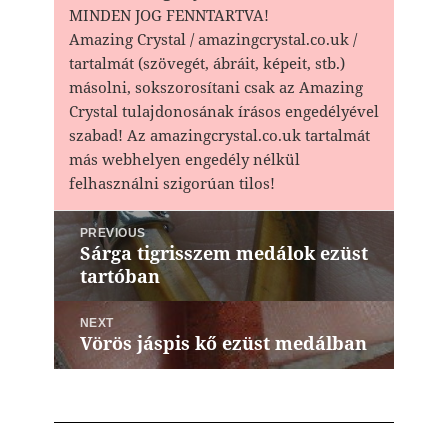
MINDEN JOG FENNTARTVA!
Amazing Crystal / amazingcrystal.co.uk /
tartalmát (szövegét, ábráit, képeit, stb.)
másolni, sokszorosítani csak az Amazing
Crystal tulajdonosának írásos engedélyével
szabad! Az amazingcrystal.co.uk tartalmát
más webhelyen engedély nélkül
felhasználni szigorúan tilos!
Bejegyzés
PREVIOUS
navigáció
Sárga tigrisszem medálok ezüst
Previous
tartóban
post:
NEXT
Vörös jáspis kő ezüst medálban
Next
post: