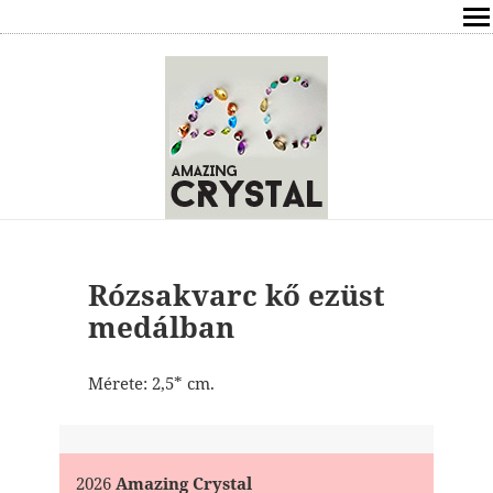
SHOP
ÍRÁSOK
ÁSVÁNYOK HATÁSAI
RÓLAM
ELÉRHETŐSÉG
Rózsakvarc kő ezüst
medálban
ONLINE GYÓGYÍTÁS,TANÁCSADÁS
Mérete: 2,5* cm.
FREE
VÁSÁRLÁS / KOSÁR
2026
Amazing Crystal