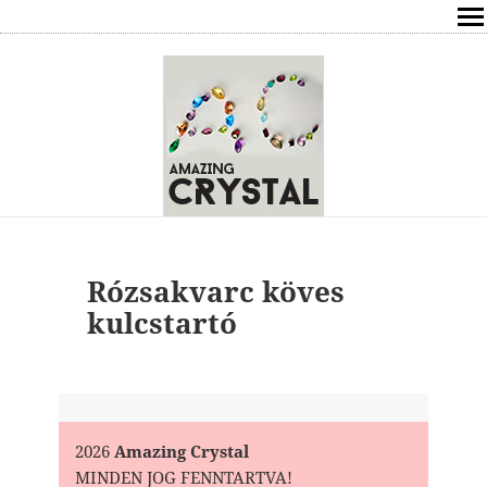
SHOP
ÍRÁSOK
ÁSVÁNYOK HATÁSAI
RÓLAM
ELÉRHETŐSÉG
Rózsakvarc köves
kulcstartó
ONLINE GYÓGYÍTÁS,TANÁCSADÁS
FREE
VÁSÁRLÁS / KOSÁR
2026
Amazing Crystal
MINDEN JOG FENNTARTVA!