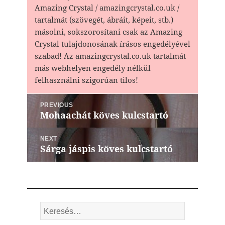
Amazing Crystal / amazingcrystal.co.uk /
tartalmát (szövegét, ábráit, képeit, stb.)
másolni, sokszorosítani csak az Amazing
Crystal tulajdonosának írásos engedélyével
szabad! Az amazingcrystal.co.uk tartalmát
más webhelyen engedély nélkül
felhasználni szigorúan tilos!
Bejegyzés
PREVIOUS
navigáció
Mohaachát köves kulcstartó
Previous
post:
NEXT
Sárga jáspis köves kulcstartó
Next
post:
Keresés: