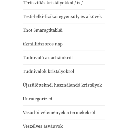
Tértisztítás kristályokkal / is /
Testi-lelki-fizikai egyensúly és a kövek
Thot Smaragdtáblái
tízmilliószoros nap
Tudnivaló az achátokról
Tudnivalók kristályokról
Újszülötteknél használandó kristályok
Uncategorized
Vásárlói vélemények a termékekről
Veszélyes ásványok