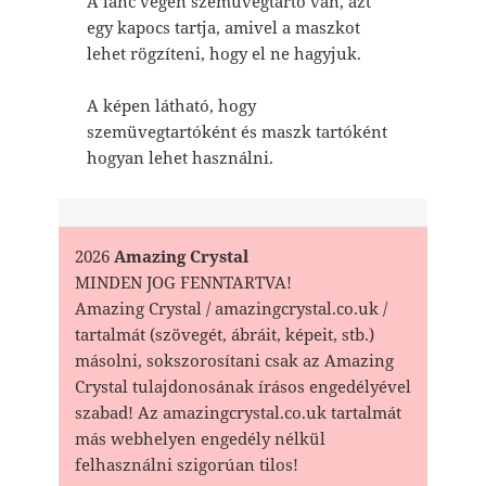
A lánc végén szemüvegtartó van, azt
egy kapocs tartja, amivel a maszkot
lehet rögzíteni, hogy el ne hagyjuk.
A képen látható, hogy
szemüvegtartóként és maszk tartóként
hogyan lehet használni.
2026
Amazing Crystal
MINDEN JOG FENNTARTVA!
Amazing Crystal / amazingcrystal.co.uk /
tartalmát (szövegét, ábráit, képeit, stb.)
másolni, sokszorosítani csak az Amazing
Crystal tulajdonosának írásos engedélyével
szabad! Az amazingcrystal.co.uk tartalmát
más webhelyen engedély nélkül
felhasználni szigorúan tilos!