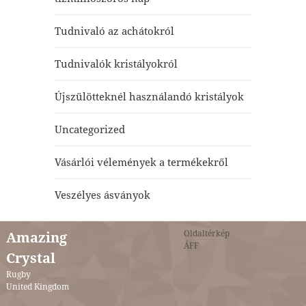
Tudnivaló az achátokról
Tudnivalók kristályokról
Újszülötteknél használandó kristályok
Uncategorized
Vásárlói vélemények a termékekről
Veszélyes ásványok
Oldaltérkép
Amazing
ÁFF
Crystal
Rugby
United Kingdom