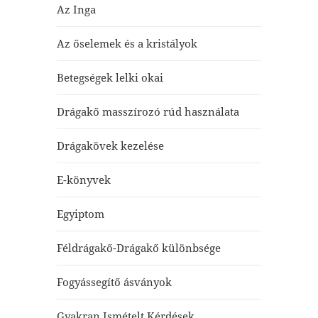
Az Inga
Az őselemek és a kristályok
Betegségek lelki okai
Drágakő masszírozó rúd használata
Drágakövek kezelése
E-könyvek
Egyiptom
Féldrágakő-Drágakő különbsége
Fogyássegítő ásványok
Gyakran Ismételt Kérdések