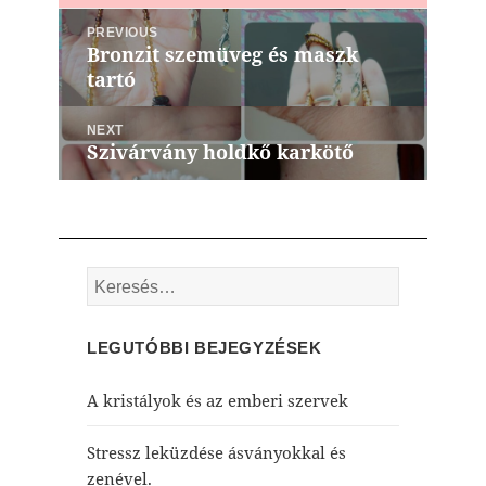
Bejegyzés
PREVIOUS
navigáció
Bronzit szemüveg és maszk
Previous
tartó
post:
NEXT
Szivárvány holdkő karkötő
Next
post:
Keresés:
LEGUTÓBBI BEJEGYZÉSEK
A kristályok és az emberi szervek
Stressz leküzdése ásványokkal és
zenével.