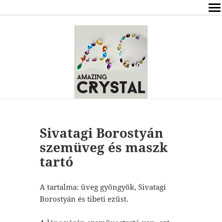
SHOP
ÍRÁSOK
ÁSVÁNYOK HATÁSAI
RÓLAM
ELÉRHETŐSÉG
Sivatagi Borostyán
szemüveg és maszk
ONLINE GYÓGYÍTÁS,TANÁCSADÁS
tartó
FREE
A tartalma: üveg gyöngyök, Sivatagi
Borostyán és tibeti ezüst.
VÁSÁRLÁS / KOSÁR