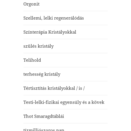
Orgonit
Szellemi, lelki regenerálódás
Színterápia Kristályokkal
szülés kristály
Telihold
terhesség kristály
Tértisztítás kristályokkal / is /
Testi-lelki-fizikai egyensúly és a kövek
Thot Smaragdtáblái
tízmilliószoros nap